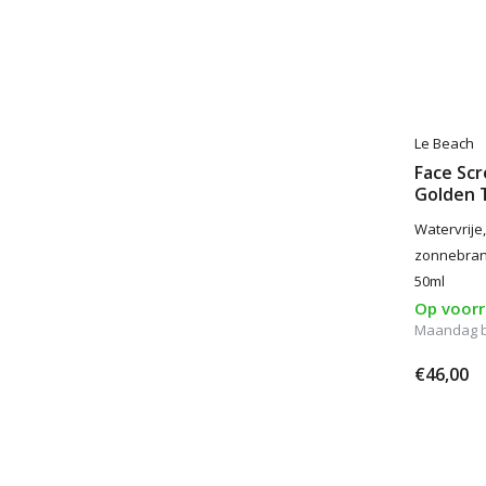
Le Beach
Face Sc
Golden 
Watervrije,
zonnebrand
50ml
Op voor
Maandag be
€46,00