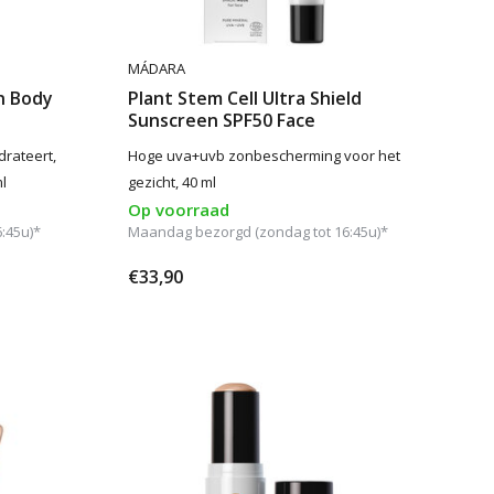
MÁDARA
n Body
Plant Stem Cell Ultra Shield
Sunscreen SPF50 Face
rateert,
Hoge uva+uvb zonbescherming voor het
l
gezicht, 40 ml
Op voorraad
:45u)*
Maandag bezorgd (zondag tot 16:45u)*
€33,90