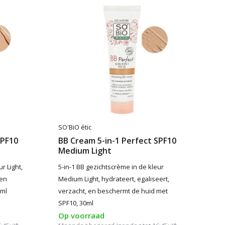
SO'BiO étic
SPF10
BB Cream 5-in-1 Perfect SPF10
Medium Light
r Light,
5-in-1 BB gezichtscrème in de kleur
 en
Medium Light, hydrateert, egaliseert,
0ml
verzacht, en beschermt de huid met
SPF10, 30ml
Op voorraad