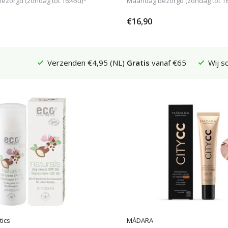
zorgd (zondag tot 16:45u)*
Maandag bezorgd (zondag tot 16
€16,90
Verzenden €4,95 (NL)
Gratis
vanaf €65
Wij s
tics
MÁDARA