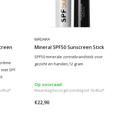
MÁDARA
creen
Mineral SPF50 Sunscreen Stick
SPF50 minerale zonnebrandstick voor
dcrème
gezicht en handen,12 gram
, met SPF
ml
Op voorraad
:45u)*
Maandag bezorgd (zondag tot 16:45u)*
€22,90