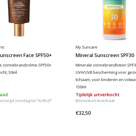
nic
My Suncare
Sunscreen Face SPF50+
Mineral Sunscreen SPF30
nte zonnebrandcrème SPF50+
Minerale zonnebrandlotion SPF3
icht, 50ml
UVA/UVB bescherming voor gezi
lichaam, voor kinderen en volw
150ml
raad
Tijdelijk uitverkocht
zorgd (zondag tot 16:45u)*
Binnenkort leverbaar
€32,50