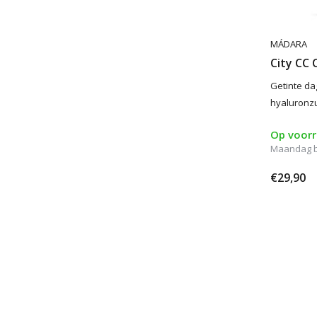
MÁDARA
City CC 
Getinte d
hyaluronzu
Op voor
Maandag be
€29,90