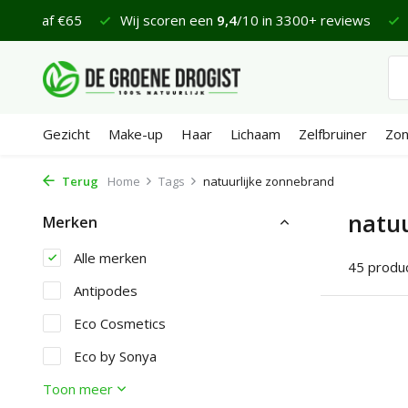
in 3300+ reviews
Zondag voor 16:45 uur besteld, maandag
Gezicht
Make-up
Haar
Lichaam
Zelfbruiner
Zo
Terug
Home
Tags
natuurlijke zonnebrand
natuu
Merken
Alle merken
45 produ
Antipodes
Eco Cosmetics
Eco by Sonya
Toon meer