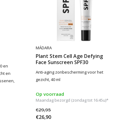
MÁDARA
Plant Stem Cell Age Defying
Face Sunscreen SPF30
0 en
Anti-aging zonbescherming voor het
cht en
gezicht, 40 ml
assenen,
Op voorraad
Maandag bezorgd (zondag tot 16:45u)*
€29,95
€26,90