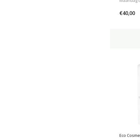
Maandag be
€40,00
Eco Cosme