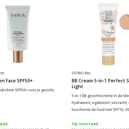
nic
SO'BiO étic
en Face SPF50+
BB Cream 5-in-1 Perfect 
Light
crème SPF50+ voor je gezicht,
5-in-1 BB gezichtscrème in de kleu
hydrateert, egaliseert, verzacht,
beschermt de huid met SPF10, 3
raad
Op voorraad