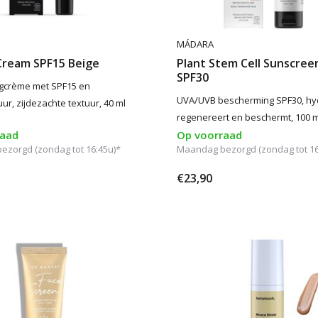
MÁDARA
Cream SPF15 Beige
Plant Stem Cell Sunscree
SPF30
agcrème met SPF15 en
UVA/UVB bescherming SPF30, hyd
ur, zijdezachte textuur, 40 ml
regenereert en beschermt, 100 m
raad
Op voorraad
zorgd (zondag tot 16:45u)*
Maandag bezorgd (zondag tot 16
€23,90