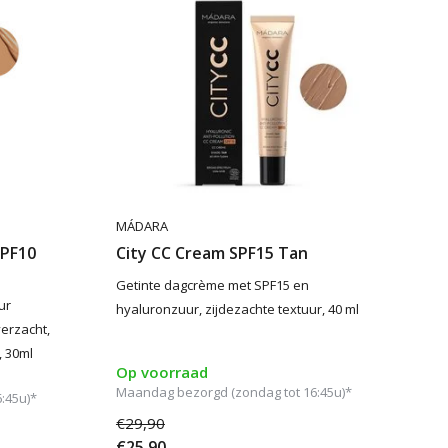
MÁDARA
SPF10
City CC Cream SPF15 Tan
Getinte dagcrème met SPF15 en
ur
hyaluronzuur, zijdezachte textuur, 40 ml
verzacht,
, 30ml
Op voorraad
Maandag bezorgd (zondag tot 16:45u)*
:45u)*
€29,90
€25,90