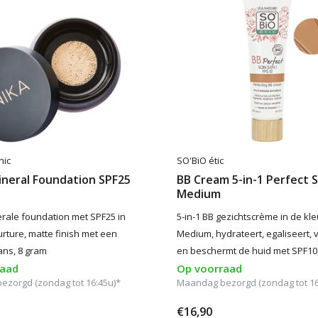
nic
SO'BiO étic
ineral Foundation SPF25
BB Cream 5-in-1 Perfect 
Medium
rale foundation met SPF25 in
5-in-1 BB gezichtscrème in de kle
urture, matte finish met een
Medium, hydrateert, egaliseert, 
ans, 8 gram
en beschermt de huid met SPF10
raad
Op voorraad
zorgd (zondag tot 16:45u)*
Maandag bezorgd (zondag tot 16
€16,90