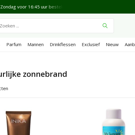
 bezorgd*
Fijne Zondag.
Verzenden €4,95 (NL)
Gratis
n
Parfum
Mannen
Drinkflessen
Exclusief
Nieuw
Aanb
rlijke zonnebrand
cten