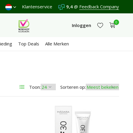
vanaf €65
Klantenservice
9,4
@
Feedback Company
0
Inloggen
ieding
Top Deals
Alle Merken
Account aanmaken
Account aanmaken
Toon:
Sorteren op: