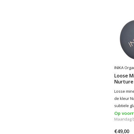
INIKA Orga
Loose M
Nurture
Losse mine
de kleur N
subtiele gl
Op voor
Maandag be
€49,00