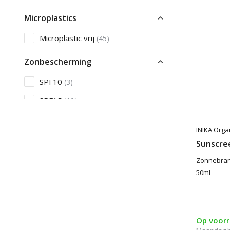
Microplastics
Microplastic vrij
(45)
Zonbescherming
SPF10
(3)
SPF15
(10)
SPF20-25
(13)
INIKA Orga
SPF30
(9)
Sunscre
Toon meer
Zonnebrand
50ml
Verzorging
Acne
(1)
Op voor