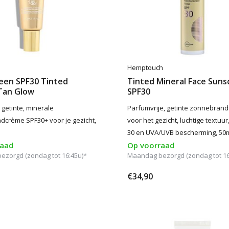
Hemptouch
reen SPF30 Tinted
Tinted Mineral Face Suns
Tan Glow
SPF30
 getinte, minerale
Parfumvrije, getinte zonnebran
crème SPF30+ voor je gezicht,
voor het gezicht, luchtige textuur
30 en UVA/UVB bescherming, 50
raad
Op voorraad
zorgd (zondag tot 16:45u)*
Maandag bezorgd (zondag tot 16
€34,90