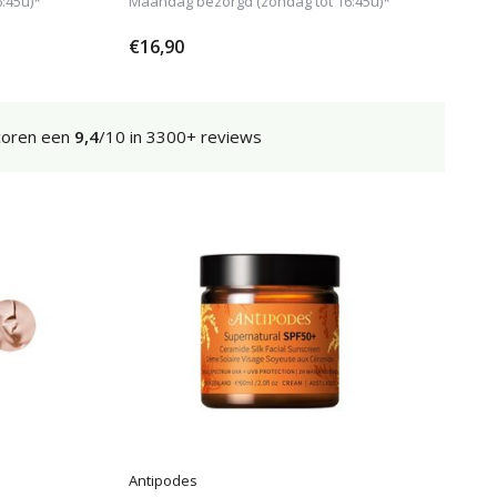
:45u)*
Maandag bezorgd (zondag tot 16:45u)*
€16,90
coren een
9,4
/10 in 3300+ reviews
Antipodes