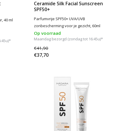
t
Ceramide Silk Facial Sunscreen
SPF50+
Parfumvrije SPF50+ UVA/UVB
r, 40 ml
zonbescherming voor je gezicht, 60ml
Op voorraad
Maandag bezorgd (zondag tot 16:45u)*
:45u)*
€41,90
€37,70