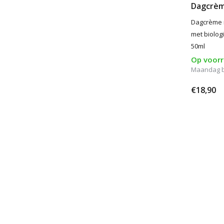
Dagcrèm
Dagcrème 
met biolog
50ml
Op voor
Maandag be
€18,90