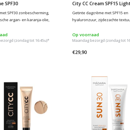
e SPF30
City CC Cream SPF15 Ligh
met SPF30 zonbescherming,
Getinte dagcrème met SPF15 en
ische argan- en karanja-olie,
hyaluronzuur, zijdezachte textuu
raad
Op voorraad
zorgd (zondag tot 16:45u)*
Maandag bezorgd (zondag tot 16
€29,90