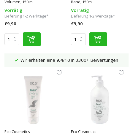
Volumen, 150 ml
Band, 150ml
Vorrätig
Vorrätig
Lieferung 1-2 Werktage*
Lieferung 1-2 Werktage*
€9,90
€9,90
en
Versand €5,95 (DE)
Kostenlos
ab €65
Eco Cosmetics
Eco Cosmetics