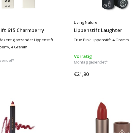
a
Living Nature
tift 615 Charmberry
Lippenstift Laughter
 dezent glänzender Lippenstift
True Pink Lippenstift, 4 Gramm
berry, 4 Gramm
Vorrätig
sendet*
Montag gesendet*
€21,90