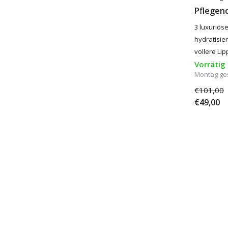
Pflegen
3 luxuriös
hydratisier
vollere Lip
Vorrätig
Montag ge
€101,00
€49,00