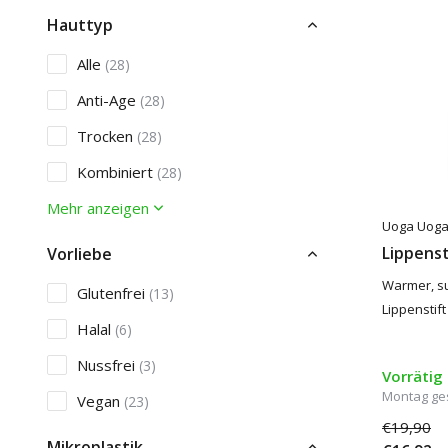
Hauttyp
Alle
(28)
Anti-Age
(28)
Trocken
(28)
Kombiniert
(28)
Mehr anzeigen
Uoga Uog
Lippenst
Vorliebe
Warmer, su
Glutenfrei
(13)
Lippenstif
Halal
(6)
Nussfrei
(3)
Vorrätig
Montag ge
Vegan
(23)
€19,90
Mikroplastik