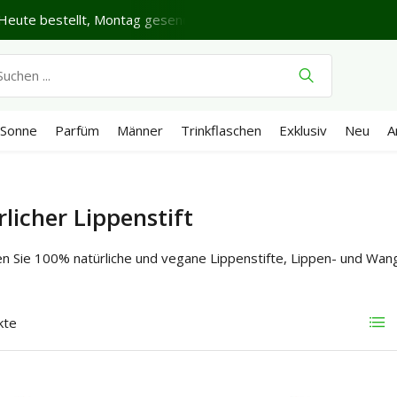
te bestellt, Montag gesendet*
Schönen Sonntag.
Ver
Sonne
Parfüm
Männer
Trinkflaschen
Exklusiv
Neu
A
licher Lippenstift
en Sie 100% natürliche und vegane Lippenstifte, Lippen- und Wa
kte