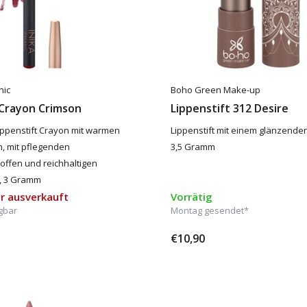
nic
Boho Green Make-up
 Crayon Crimson
Lippenstift 312 Desire
Lippenstift Crayon mit warmen
Lippenstift mit einem glänzenden
, mit pflegenden
3,5 Gramm
offen und reichhaltigen
, 3 Gramm
r ausverkauft
Vorrätig
gbar
Montag gesendet*
€10,90