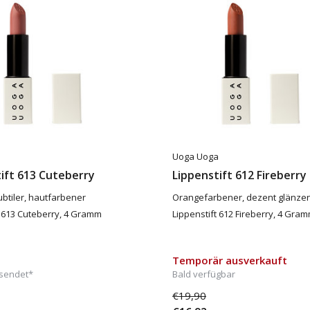
a
Uoga Uoga
ift 613 Cuteberry
Lippenstift 612 Fireberry
btiler, hautfarbener
Orangefarbener, dezent glänze
t 613 Cuteberry, 4 Gramm
Lippenstift 612 Fireberry, 4 Gra
Temporär ausverkauft
sendet*
Bald verfügbar
€19,90