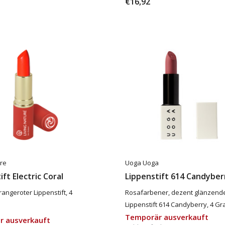
€16,92
ure
Uoga Uoga
ift Electric Coral
Lippenstift 614 Candyber
rangeroter Lippenstift, 4
Rosafarbener, dezent glänzend
Lippenstift 614 Candyberry, 4 G
Temporär ausverkauft
r ausverkauft