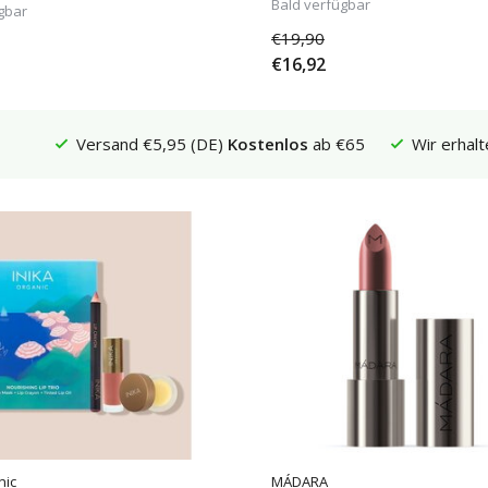
Bald verfügbar
gbar
€19,90
€16,92
Versand €5,95 (DE)
Kostenlos
ab €65
Wir erhalt
nic
MÁDARA