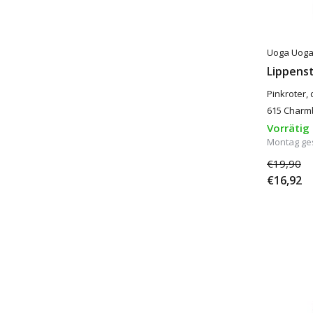
Uoga Uog
Lippens
Pinkroter,
615 Charm
Vorrätig
Montag ge
€19,90
€16,92