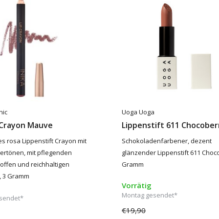
nic
Uoga Uoga
k Crayon Mauve
Lippenstift 611 Chocober
 rosa Lippenstift Crayon mit
Schokoladenfarbener, dezent
ertönen, mit pflegenden
glänzender Lippenstift 611 Choco
offen und reichhaltigen
Gramm
, 3 Gramm
Vorrätig
Montag gesendet*
sendet*
€19,90