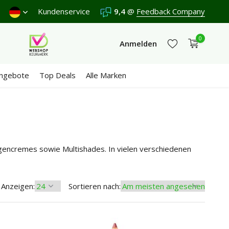
sand €5,95 (DE)
Kundenservice
Kostenlos
ab €65
9,4
@
Feedback Company
Wir erhalten eine
9,4
/1
0
Anmelden
ngebote
Top Deals
Alle Marken
Jetzt registrieren
Jetzt registrieren
ngencremes sowie Multishades. In vielen verschiedenen
Anzeigen:
Sortieren nach: