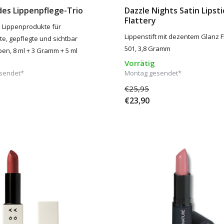
des Lippenpflege-Trio
Dazzle Nights Satin Lipsti
Flattery
e Lippenprodukte für
Lippenstift mit dezentem Glanz F
te, gepflegte und sichtbar
501, 3,8 Gramm
pen, 8 ml + 3 Gramm + 5 ml
Vorrätig
sendet*
Montag gesendet*
€25,95
€23,90