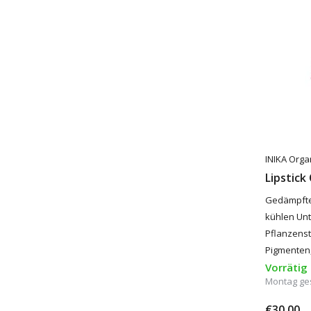
INIKA Orga
Lipstic
Gedämpftes
kühlen Unt
Pflanzenst
Pigmenten
Vorrätig
Montag ge
€30,00