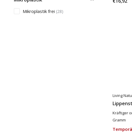
€16,92
Mikroplastik frei
(28)
Living Nat
Lippenst
Kräftiger o
Gramm
Temporä