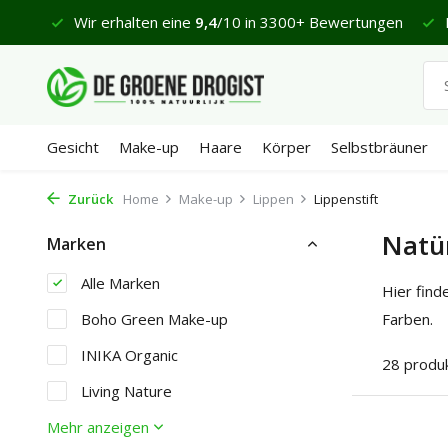
65
Wir erhalten eine
9,4
/10 in 3300+ Bewertungen
Heu
Gesicht
Make-up
Haare
Körper
Selbstbräuner
Zurück
Home
Make-up
Lippen
Lippenstift
Natür
Marken
Alle Marken
Hier find
Boho Green Make-up
Farben.
INIKA Organic
28 produ
Living Nature
Mehr anzeigen