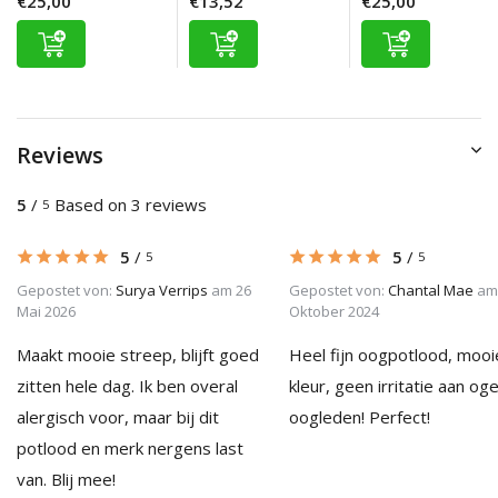
€25,00
€13,52
€25,00
Reviews
5
/
Based on 3 reviews
5
5
/
5
/
5
5
Gepostet von:
Surya Verrips
am 26
Gepostet von:
Chantal Mae
am
Mai 2026
Oktober 2024
Maakt mooie streep, blijft goed
Heel fijn oogpotlood, mooi
zitten hele dag. Ik ben overal
kleur, geen irritatie aan og
alergisch voor, maar bij dit
oogleden! Perfect!
potlood en merk nergens last
van. Blij mee!