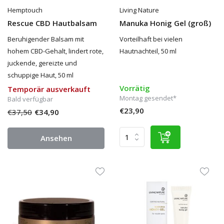
Hemptouch
Living Nature
Rescue CBD Hautbalsam
Manuka Honig Gel (groß)
Beruhigender Balsam mit
Vorteilhaft bei vielen
hohem CBD-Gehalt, lindert rote,
Hautnachteil, 50 ml
juckende, gereizte und
schuppige Haut, 50 ml
Vorrätig
Temporär ausverkauft
Montag gesendet*
Bald verfügbar
€23,90
€37,50
€34,90
Ansehen