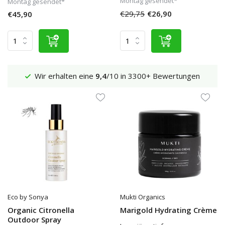
Montag gesendet*
Montag gesendet*
€29,75
€26,90
€45,90
Wir erhalten eine
9,4
/10 in 3300+ Bewertungen
Eco by Sonya
Mukti Organics
Organic Citronella
Marigold Hydrating Crème
Outdoor Spray