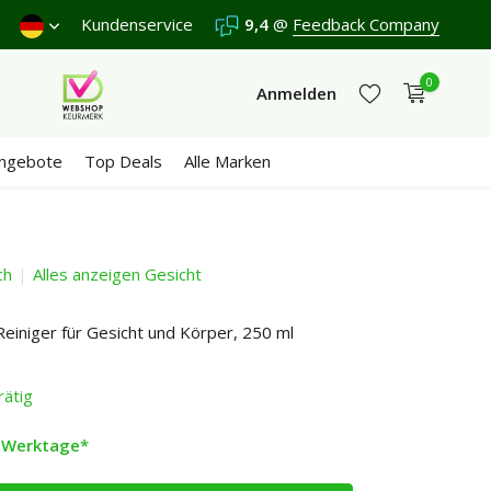
 Donnerstag.
Kundenservice
Versand €5,95 (DE)
9,4
@
Feedback Company
Kostenlos
ab €65
Wi
0
Anmelden
ngebote
Top Deals
Alle Marken
ch
Alles anzeigen Gesicht
Jetzt registrieren
Jetzt registrieren
Reiniger für Gesicht und Körper, 250 ml
rätig
2 Werktage*