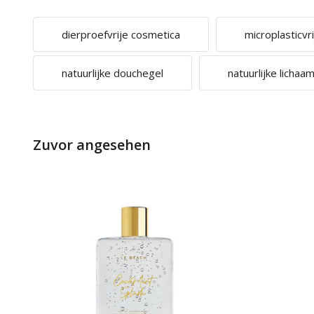
dierproefvrije cosmetica
microplasticvr
natuurlijke douchegel
natuurlijke licha
Zuvor angesehen