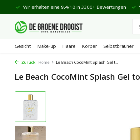
 €65
Wir erhalten eine
9,4
/10 in 3300+ Bewertungen
V
Gesicht
Make-up
Haare
Körper
Selbstbräuner
Zurück
Home
Le Beach CocoMint Splash Gel t...
Le Beach CocoMint Splash Gel t