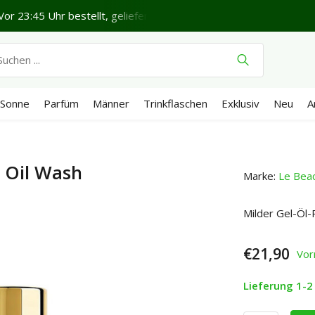
or 23:45 Uhr bestellt, geliefert in 1-2 Werktagen*
Schönen
Sonne
Parfüm
Männer
Trinkflaschen
Exklusiv
Neu
A
o Oil Wash
Marke:
Le Bea
Milder Gel-Öl-
€21,90
Vor
Lieferung 1-