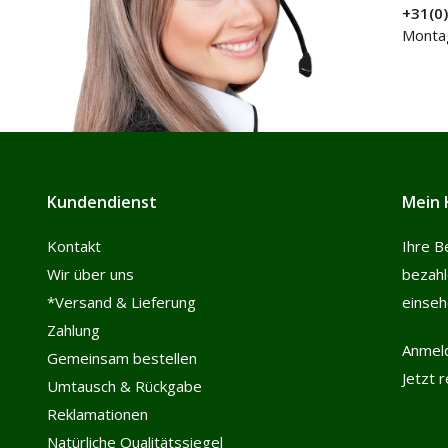
+31(0
Montag
Kundendienst
Mein 
Kontakt
Ihre B
Wir über uns
bezah
*Versand & Lieferung
einse
Zahlung
Anmel
Gemeinsam bestellen
Jetzt 
Umtausch & Rückgabe
Reklamationen
Natürliche Qualitätssiegel