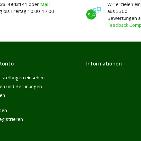
)33-4943141
oder
Mail
Wir erzielen ei
 bis Freitag 10:00-17:00
aus 3300 +
9,4
Bewertungen a
Feedback Com
Konto
Informationen
estellungen einsehen,
len und Rechnungen
hen
den
registrieren