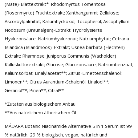
(Mate)-Blattextrakt*; Rhodomyrtus Tomentosa
(Rosenmyrte) Fruchtextrakt; Xanthangummi; Zellulose;
Ascorbylpalmitat; Kaliumhydroxid; Tocopherol; Ascophyllum
Nodosum (Braunalgen)-Extrakt; Hydrolysierte
Hyaluronsäure; Natriumhyaluronat; Natriumphytat; Cetraria
Islandica (Islandmoos)-Extrakt; Usnea barbata (Flechten)-
Extrakt; Rhamnose; Juniperus Communis (Wacholder)
Kalluskulturextrakt; Glucose; Glucuronsäure; Natriumbenzoat;
Kaliumsorbat; Linalylacetat**; Zitrus-Limettenschalenöl;
Limonen**; Citrus Aurantium-Schalenöl; Linalool**;
Geraniol**; Pinen**; Citral**
*Zutaten aus biologischem Anbau
**Aus natürlichem ätherischem Öl
MÁDARA Botanic Niacinamide Alternative 5 in 1 Serum ist 99
% natürlich, 29 % biologisch, vegan, natürlich und