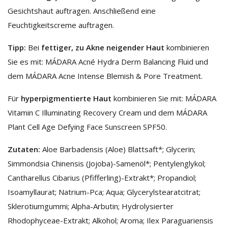
Gesichtshaut auftragen. Anschließend eine
Feuchtigkeitscreme auftragen.
Tipp:
Bei
fettiger, zu Akne neigender Haut
kombinieren
Sie es mit: MÁDARA Acné Hydra Derm Balancing Fluid und
dem MÁDARA Acne Intense Blemish & Pore Treatment.
Für
hyperpigmentierte Haut
kombinieren Sie mit: MÁDARA
Vitamin C Illuminating Recovery Cream und dem MÁDARA
Plant Cell Age Defying Face Sunscreen SPF50.
Zutaten:
Aloe Barbadensis (Aloe) Blattsaft*; Glycerin;
Simmondsia Chinensis (Jojoba)-Samenöl*; Pentylenglykol;
Cantharellus Cibarius (Pfifferling)-Extrakt*; Propandiol;
Isoamyllaurat; Natrium-Pca; Aqua; Glycerylstearatcitrat;
Sklerotiumgummi; Alpha-Arbutin; Hydrolysierter
Rhodophyceae-Extrakt; Alkohol; Aroma; Ilex Paraguariensis