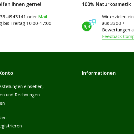
elfen Ihnen gerne!
100% Naturkosmetik
)33-4943141
oder
Mail
Wir erzielen ei
 bis Freitag 10:00-17:00
aus 3300 +
9,4
Bewertungen a
Feedback Com
Konto
Informationen
estellungen einsehen,
len und Rechnungen
hen
den
registrieren