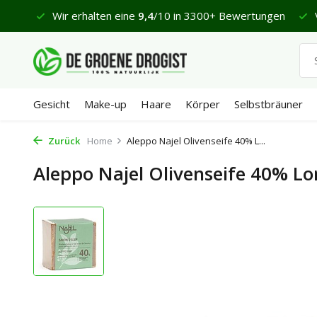
 €65
Wir erhalten eine
9,4
/10 in 3300+ Bewertungen
V
Gesicht
Make-up
Haare
Körper
Selbstbräuner
Zurück
Home
Aleppo Najel Olivenseife 40% L...
Aleppo Najel Olivenseife 40% Lo