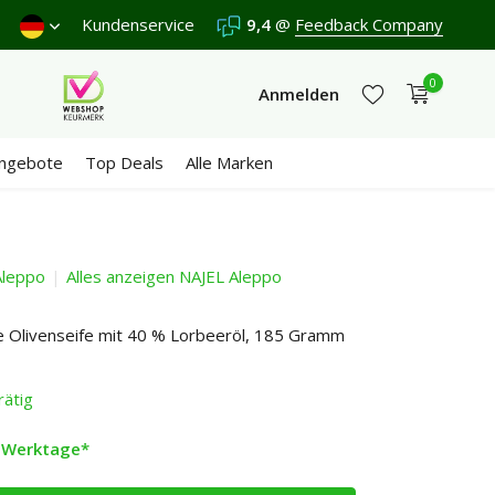
Freitag.
Kundenservice
Versand €5,95 (DE)
9,4
Kostenlos
@
Feedback Company
ab €65
Wir er
0
Anmelden
ngebote
Top Deals
Alle Marken
Aleppo
Alles anzeigen NAJEL Aleppo
Jetzt registrieren
Jetzt registrieren
he Olivenseife mit 40 % Lorbeeröl, 185 Gramm
rätig
2 Werktage*