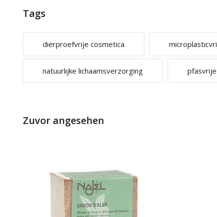
Tags
dierproefvrije cosmetica
microplasticvr
natuurlijke lichaamsverzorging
pfasvrij
Zuvor angesehen