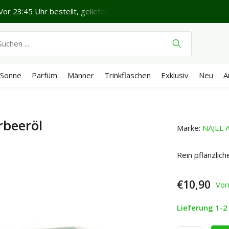
or 23:45 Uhr bestellt, geliefert in 1-2 Werktagen*
Schönen 
Sonne
Parfüm
Männer
Trinkflaschen
Exklusiv
Neu
A
rbeeröl
Marke:
NAJEL 
Rein pflanzlic
€10,90
Vor
Lieferung 1-