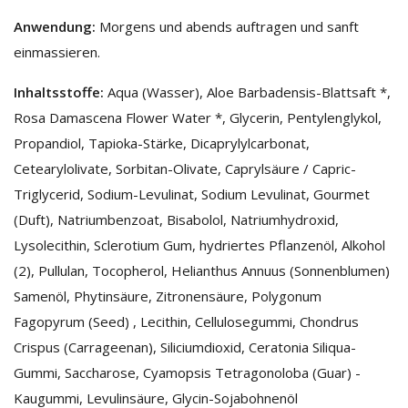
Anwendung:
Morgens und abends auftragen und sanft
einmassieren.
Inhaltsstoffe:
Aqua (Wasser), Aloe Barbadensis-Blattsaft *,
Rosa Damascena Flower Water *, Glycerin, Pentylenglykol,
Propandiol, Tapioka-Stärke, Dicaprylylcarbonat,
Cetearylolivate, Sorbitan-Olivate, Caprylsäure / Capric-
Triglycerid, Sodium-Levulinat, Sodium Levulinat, Gourmet
(Duft), Natriumbenzoat, Bisabolol, Natriumhydroxid,
Lysolecithin, Sclerotium Gum, hydriertes Pflanzenöl, Alkohol
(2), Pullulan, Tocopherol, Helianthus Annuus (Sonnenblumen)
Samenöl, Phytinsäure, Zitronensäure, Polygonum
Fagopyrum (Seed) , Lecithin, Cellulosegummi, Chondrus
Crispus (Carrageenan), Siliciumdioxid, Ceratonia Siliqua-
Gummi, Saccharose, Cyamopsis Tetragonoloba (Guar) -
Kaugummi, Levulinsäure, Glycin-Sojabohnenöl