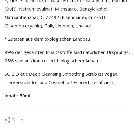
*, Zink-Pca, Inulin, Cellulose, Fruct , Cellulosegummi, Parfüm
(Duft), Natriumlevulinat, Milchsäure, Benzylalkohol,
Natriumbenzoat, Ci 77492 (Eisenoxide), Ci 77510
(Eisenferrocyanid), Talk, Limonen, Linalool.
* Zutaten aus dem ökologischen Landbau
99% der gesamten Inhaltsstoffe sind natürlichen Ursprungs,
25% sind aus kontrolliert biologischem Anbau.
SO'BiO étic Deep Cleansing Smoothing Scrub ist vegan,
Tierversuchsfrei und Cosmebio / Ecocert-zertifiziert.
Inhalt:
50ml
Teilen