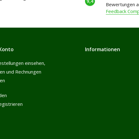
9,4
Bewertungen a
Feedback Com
Konto
Informationen
estellungen einsehen,
len und Rechnungen
hen
den
registrieren