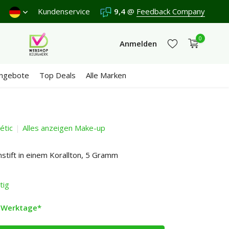
Freitag.
Kundenservice
Versand €5,95 (DE)
9,4
Kostenlos
@
Feedback Company
ab €65
Wir er
0
Anmelden
ngebote
Top Deals
Alle Marken
étic
Alles anzeigen Make-up
Jetzt registrieren
Jetzt registrieren
stift in einem Korallton, 5 Gramm
tig
2 Werktage*