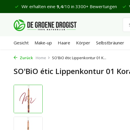
 €65
Wir erhalten eine
9,4
/10 in 3300+ Bewertungen
V
Gesicht
Make-up
Haare
Körper
Selbstbräuner
Zurück
Home
SO'BiO étic Lippenkontur 01 K...
SO'BiO étic Lippenkontur 01 Kor