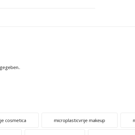
bgegeben..
ije cosmetica
microplasticvrije makeup
n