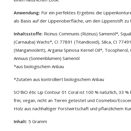
Anwendung:
Für ein perfektes Ergebnis die Lippenkontur
als Basis auf der Lippenoberfläche, um den Lippenstift zu 
Inhaltsstoffe:
Ricinus Communis (Rizinus) Samenöl*, Squala
(Carnauba) Wachs*, CI 77891 (Titandioxid), Silica, CI 7749
(Manganviolett), Argania Spinosa Kernel Oil*, Tocopherol, 
Annuus (Sonnenblumen) Samenöl
*aus biologischem Anbau
*Zutaten aus kontrolliert biologischem Anbau
SO'BiO étic Lip Contour 01 Coral ist 100 % natürlich, 33 % b
frei, vegan, nicht an Tieren getestet und Cosmebio/Ecocer
Holz aus nachhaltiger Forstwirtschaft und pflanzlichem Kun
Inhalt:
5 Gramm