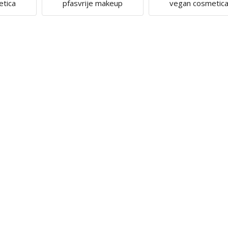
etica
pfasvrije makeup
vegan cosmetic