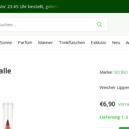
or 23:45 Uhr bestellt, geliefert in 1-2 Werktagen*
Schönen 
Sonne
Parfüm
Männer
Trinkflaschen
Exklusiv
Neu
A
alle
Marke:
SO'BiO 
Weicher Lippen
€6,90
Vorrä
Lieferung 1-