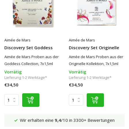
Aimée de Mars
Aimée de Mars
Discovery Set Goddess
Discovery Set Originelle
Aimée de Mars Proben aus der
Aimée de Mars Proben aus der
Goddess Collection, 7x1,5ml
Originelle Kollektion, 7x1,5ml
Vorrätig
Vorrätig
Lieferung 1-2 Werktage*
Lieferung 1-2 Werktage*
€34,50
€34,50
gen
Versand €5,95 (DE)
Kostenlos
ab €65