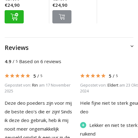
€24,90
€24,90
Reviews
4.9
/
Based on 6 reviews
5
5
/
5
/
5
5
Gepostet von:
Rin
am 17 November
Gepostet von:
Eldert
am 23 Okt
2025
2024
Deze deo poeders zijn voor mij
Hele fijne niet te sterk ge
de beste deo's die er zijn! Sinds
deo
ik deze deo gebruik, heb ik mij
+
Lekker en niet te sterk
nooit meer ongemakkelijk
ruikend
gevoeld omdat ik een uur in de