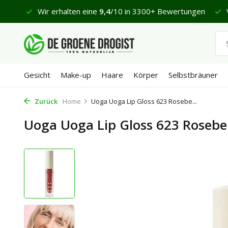
 €65
Wir erhalten eine
9,4
/10 in 3300+ Bewertungen
V
Gesicht
Make-up
Haare
Körper
Selbstbräuner
Zurück
Home
Uoga Uoga Lip Gloss 623 Rosebe...
Uoga Uoga Lip Gloss 623 Rosebe