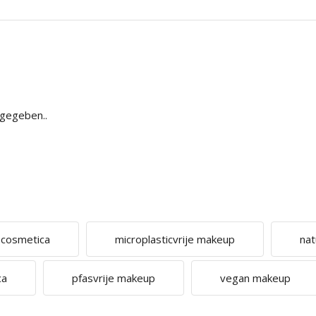
bgegeben..
e cosmetica
microplasticvrije makeup
nat
ca
pfasvrije makeup
vegan makeup