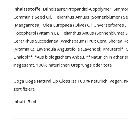
Inhaltsstoffe:
Dilinolsäure/Propandiol-Copolymer, Simmond
Communis Seed Oil, Helianthus Annuus (Sonnenblumen) Seed
(Manganrosa), Olea Europaea (Olive) Oil Unverseifbares , 
Tocopherol (Vitamin E), Helianthus Anuus (Sonnenblume) Se
Cera/Rhus Succedanea (Wachsbaum) Fruit Cera, Shorea Ro
(Vitamin C), Lavandula Angustifolia (Lavendel) Kräuteröl*, 
Linalool**. *Aus biologischem Anbau. **Natürlich in äthe
insgesamt. 100% natürlichen Ursprungs oder total.
Uoga Uoga Natural Lip Gloss ist 100 % natürlich, vegan, 
zertifiziert.
Inhalt:
5 ml