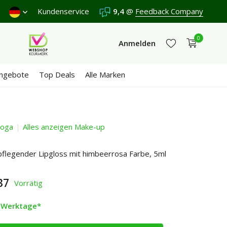
Freitag.
Kundenservice
Versand €5,95 (DE)
9,4
Kostenlos
@
Feedback Company
ab €65
Wir er
0
Anmelden
ngebote
Top Deals
Alle Marken
oga
Alles anzeigen Make-up
Jetzt registrieren
Jetzt registrieren
 pflegender Lipgloss mit himbeerrosa Farbe, 5ml
37
Vorrätig
2 Werktage*