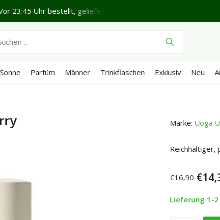
or 23:45 Uhr bestellt, geliefert in 1-2 Werktagen*
Schönen 
Sonne
Parfüm
Männer
Trinkflaschen
Exklusiv
Neu
A
rry
Marke:
Uoga U
Reichhaltiger,
€14,
€16,90
Lieferung 1-