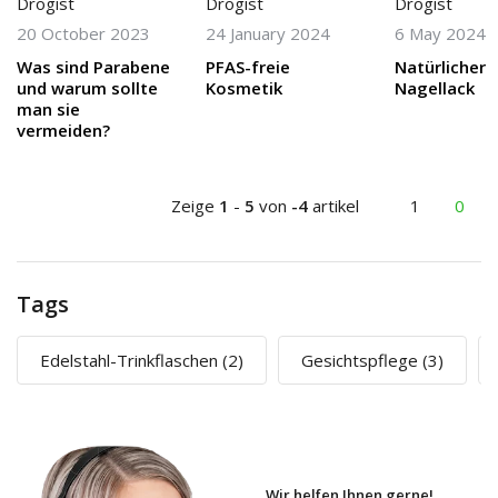
Drogist
Drogist
Drogist
20 October 2023
24 January 2024
6 May 2024
Was sind Parabene
PFAS-freie
Natürlicher
und warum sollte
Kosmetik
Nagellack
man sie
vermeiden?
Zeige
1
-
5
von
-4
artikel
1
0
Tags
Edelstahl-Trinkflaschen
(2)
Gesichtspflege
(3)
Wir helfen Ihnen gerne!