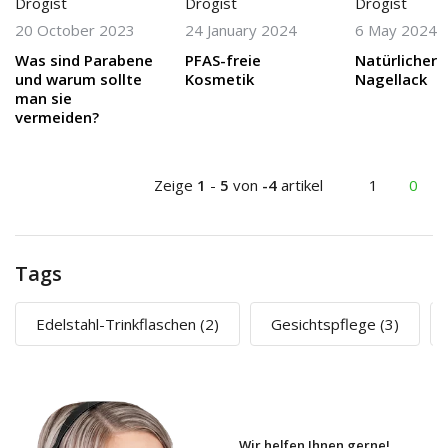
Drogist
Drogist
Drogist
20 October 2023
24 January 2024
6 May 2024
Was sind Parabene
PFAS-freie
Natürlicher
und warum sollte
Kosmetik
Nagellack
man sie
vermeiden?
Zeige
1
-
5
von
-4
artikel
1
0
Tags
Edelstahl-Trinkflaschen
(2)
Gesichtspflege
(3)
Wir helfen Ihnen gerne!