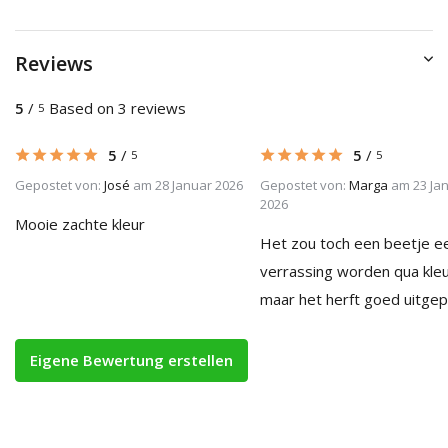
Reviews
5
/
Based on 3 reviews
5
5
/
5
/
5
5
Gepostet von:
José
am 28 Januar 2026
Gepostet von:
Marga
am 23 Ja
2026
Mooie zachte kleur
Het zou toch een beetje e
verrassing worden qua kleu
maar het herft goed uitgep
Eigene Bewertung erstellen