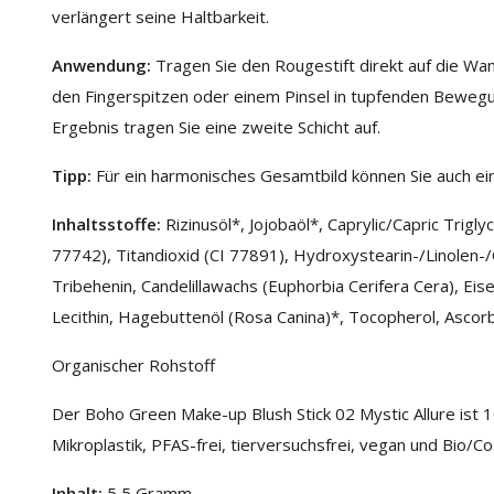
verlängert seine Haltbarkeit.
Anwendung:
Tragen Sie den Rougestift direkt auf die Wa
den Fingerspitzen oder einem Pinsel in tupfenden Bewegun
Ergebnis tragen Sie eine zweite Schicht auf.
Tipp:
Für ein harmonisches Gesamtbild können Sie auch ein
Inhaltsstoffe
:
Rizinusöl*, Jojobaöl*, Caprylic/Capric Trig
77742), Titandioxid (CI 77891), Hydroxystearin-/Linolen-/
Tribehenin, Candelillawachs (Euphorbia Cerifera Cera), Eis
Lecithin, Hagebuttenöl (Rosa Canina)*, Tocopherol, Ascorb
Organischer Rohstoff
Der Boho Green Make-up Blush Stick 02 Mystic Allure ist 1
Mikroplastik, PFAS-frei, tierversuchsfrei, vegan und Bio/Co
Inhalt:
5,5 Gramm