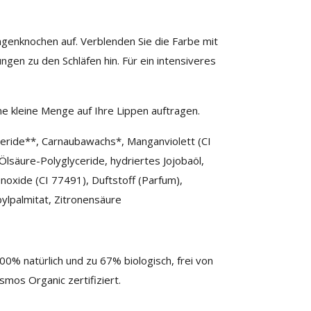
ngenknochen auf. Verblenden Sie die Farbe mit
gen zu den Schläfen hin. Für ein intensiveres
e kleine Menge auf Ihre Lippen auftragen.
lyceride**, Carnaubawachs*, Manganviolett (CI
Ölsäure-Polyglyceride, hydriertes Jojobaöl,
enoxide (CI 77491), Duftstoff (Parfum),
ylpalmitat, Zitronensäure
00% natürlich und zu 67% biologisch, frei von
smos Organic zertifiziert.