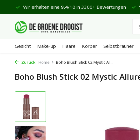
Wir erhalten eine
9,4
/10 in 3300+ Bewertungen
Vor 23:45
Gesicht
Make-up
Haare
Körper
Selbstbräuner
Zurück
Home
Boho Blush Stick 02 Mystic All...
Boho Blush Stick 02 Mystic Allur