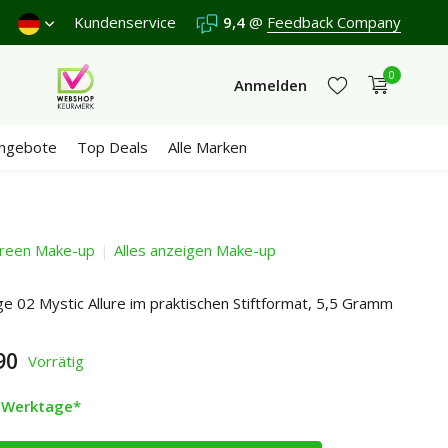
Versand €5,95 (DE)
Kundenservice
Kostenlos
9,4
@
ab €65
Feedback Company
Wir erhalten e
0
Anmelden
ngebote
Top Deals
Alle Marken
reen Make-up
Alles anzeigen Make-up
Jetzt registrieren
Jetzt registrieren
 02 Mystic Allure im praktischen Stiftformat, 5,5 Gramm
90
Vorrätig
2 Werktage*