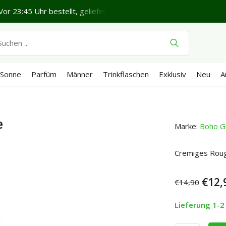
 Uhr bestellt, geliefert in 1-2 Werktagen*
Schönen Freitag.
Sonne
Parfüm
Männer
Trinkflaschen
Exklusiv
Neu
A
e
Marke:
Boho G
Cremiges Rouge
€12,
€14,90
Lieferung 1-