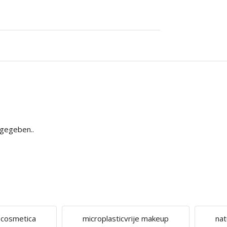
bgegeben..
e cosmetica
microplasticvrije makeup
nat