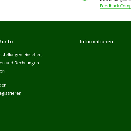
Feedback Com
Konto
Informationen
estellungen einsehen,
len und Rechnungen
hen
den
registrieren