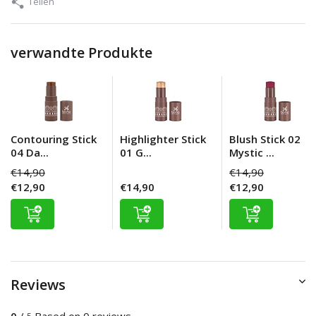
Teilen
verwandte Produkte
Contouring Stick
Highlighter Stick
Blush Stick 02
04 Da...
01 G...
Mystic ...
€14,90
€14,90
€12,90
€14,90
€12,90
Reviews
0
/
Based on 0 reviews
5