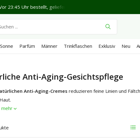
Schönen Donnerstag.
Versand €5,95 (DE)
Kostenlos
ab 
Sonne
Parfüm
Männer
Trinkflaschen
Exklusiv
Neu
A
liche Anti-Aging-Gesichtspflege
atürlichen Anti-Aging-Cremes
reduzieren feine Linien und Fältc
Haut.
e mehr
ukte