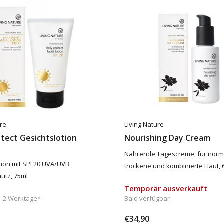
ure
Living Nature
otect Gesichtslotion
Nourishing Day Cream
Nährende Tagescreme, für norm
tion mit SPF20 UVA/UVB
trockene und kombinierte Haut, 
utz, 75ml
Temporär ausverkauft
1-2 Werktage*
Bald verfügbar
€34,90