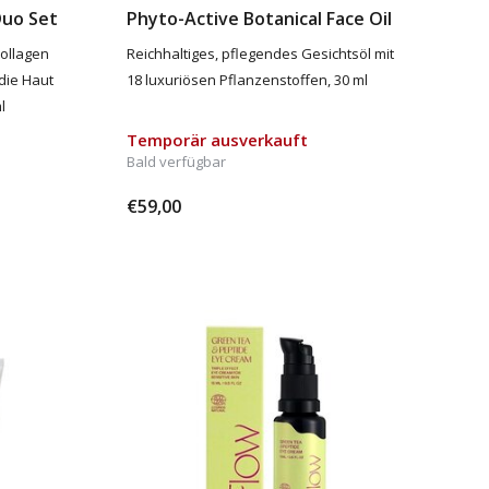
Duo Set
Phyto-Active Botanical Face Oil
ollagen
Reichhaltiges, pflegendes Gesichtsöl mit
 die Haut
18 luxuriösen Pflanzenstoffen, 30 ml
l
Temporär ausverkauft
Bald verfügbar
€59,00