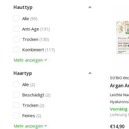
Hauttyp
Alle
(99)
Anti-Age
(131)
Trocken
(130)
Kombiniert
(117)
Mehr anzeigen
Haartyp
SO'BiO étic
Alle
(2)
Argan An
Beschädigt
(2)
Leichte Na
Hyaluronsä
Trocken
(2)
Vorrätig
Lieferung 
Feines
(2)
Mehr anzeigen
€14,90