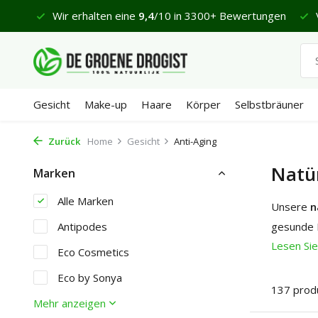
ungen
Vor 23:45 Uhr bestellt, geliefert in 1-2 Werktagen*
Gesicht
Make-up
Haare
Körper
Selbstbräuner
Zurück
Home
Gesicht
Anti-Aging
Natür
Marken
Alle Marken
Unsere
n
Antipodes
gesunde 
Lesen Si
Eco Cosmetics
Eco by Sonya
137 prod
Mehr anzeigen