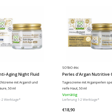
SO'BiO étic
ti-Aging Night Fluid
Perles d'Argan Nutritive
chtcreme mit Arganöl und
Tagescreme mit Arganperlen spez
ure, 50 ml
reife Haut, 50 ml
Vorrätig
1-2 Werktage*
Lieferung 1-2 Werktage*
€18,90