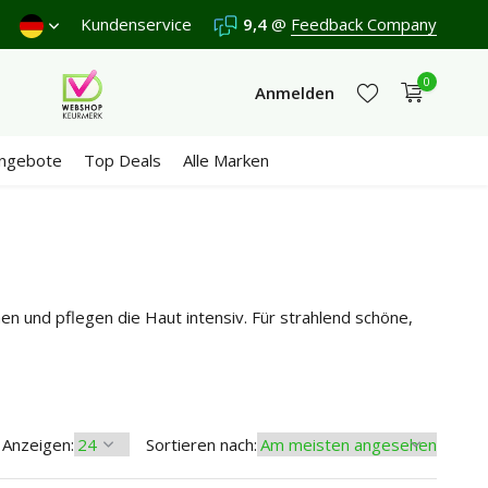
€65
Wir erhalten eine
Kundenservice
9,4
/10 in 3300+ Bewertungen
9,4
@
Feedback Company
0
Anmelden
ngebote
Top Deals
Alle Marken
Jetzt registrieren
Jetzt registrieren
hen und pflegen die Haut intensiv. Für strahlend schöne,
Anzeigen:
Sortieren nach: