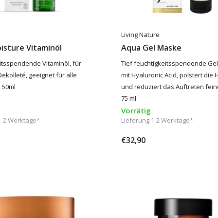
Living Nature
isture Vitaminöl
Aqua Gel Maske
itsspendende Vitaminöl, für
Tief feuchtigkeitsspendende Ge
ekolleté, geeignet für alle
mit Hyaluronic Acid, polstert die 
 50ml
und reduziert das Auftreten feine
75 ml
Vorrätig
1-2 Werktage*
Lieferung 1-2 Werktage*
€32,90