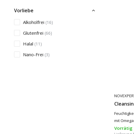
Vorliebe
Alkoholfrei
(16)
Glutenfrei
(66)
Halal
(11)
Nano-Frei
(3)
Mehr anzeigen
Mikroplastik
Mikroplastik frei
(136)
NOVEXPER
Cleansin
Sonnenschütz
Feuchtigk
LSF20-25
(1)
mit Omega 3
LSF30
(1)
Vorrätig