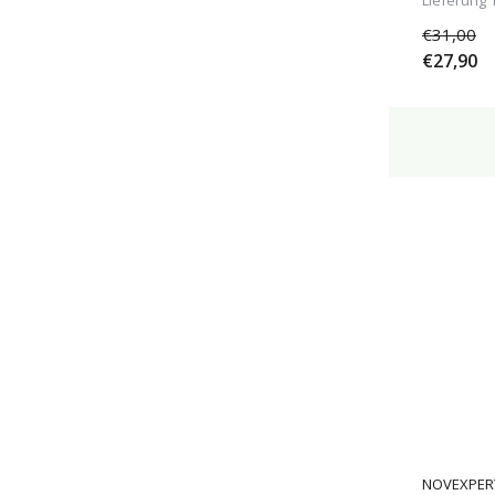
Lieferung 
LSF45-50+
(1)
€31,00
€27,90
Pflege
Akne
(9)
Ekzem
(4)
Psoriasis
(2)
Rosacea
(3)
NOVEXPER