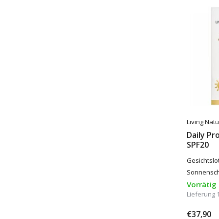
Living Nat
Daily Pr
SPF20
Gesichtslo
Sonnensch
Vorrätig
Lieferung 
€37,90