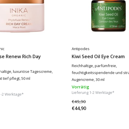
nic
Antipodes
se Renew Rich Day
Kiwi Seed Oil Eye Cream
Reichhaltige, parfümfreie,
hhaltige, luxuriöse Tagescreme,
feuchtigkeitsspendende und str
t tief pflegt, 50 ml
Augencreme, 30 ml
Vorrätig
Lieferung 1-2 Werktage*
1-2 Werktage*
€49,90
€44,90