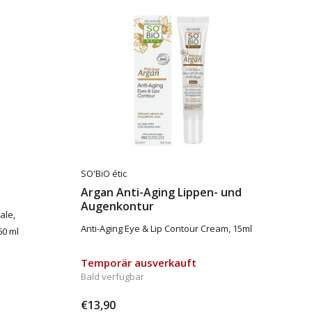
SO'BiO étic
Argan Anti-Aging Lippen- und
Augenkontur
ale,
Anti-Aging Eye & Lip Contour Cream, 15ml
60 ml
Temporär ausverkauft
Bald verfügbar
€13,90