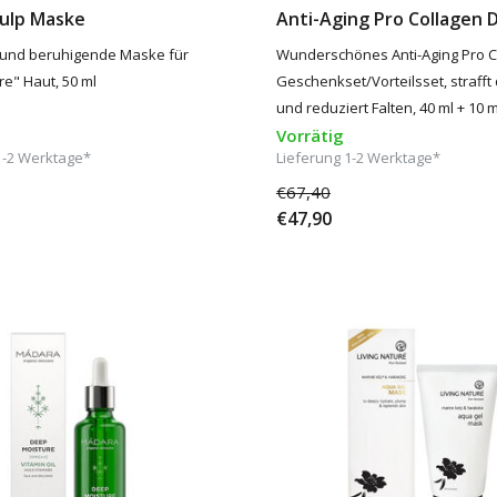
ulp Maske
Anti-Aging Pro Collagen 
und beruhigende Maske für
Wunderschönes Anti-Aging Pro C
re" Haut, 50 ml
Geschenkset/Vorteilsset, strafft
und reduziert Falten, 40 ml + 10 m
Vorrätig
1-2 Werktage*
Lieferung 1-2 Werktage*
€67,40
€47,90