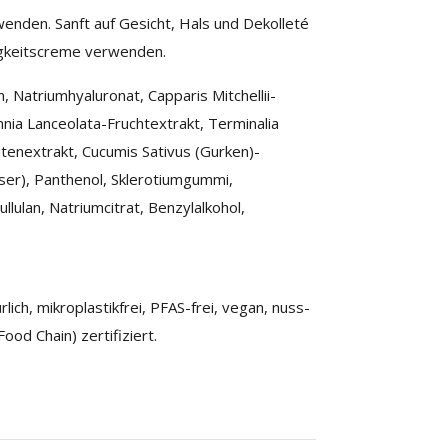
nden. Sanft auf Gesicht, Hals und Dekolleté
tigkeitscreme verwenden.
, Natriumhyaluronat, Capparis Mitchellii-
nnia Lanceolata-Fruchtextrakt, Terminalia
ütenextrakt, Cucumis Sativus (Gurken)-
ser), Panthenol, Sklerotiumgummi,
llulan, Natriumcitrat, Benzylalkohol,
rlich, mikroplastikfrei, PFAS-frei, vegan, nuss-
ood Chain) zertifiziert.