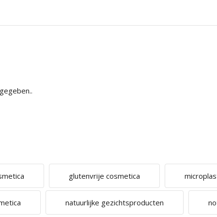
bgegeben..
osmetica
glutenvrije cosmetica
microplas
smetica
natuurlijke gezichtsproducten
no