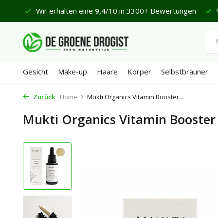
ungen
Vor 23:45 Uhr bestellt, geliefert in 1-2 Werktagen*
Gesicht
Make-up
Haare
Körper
Selbstbräuner
Zurück
Home
Mukti Organics Vitamin Booster...
Mukti Organics Vitamin Booster V