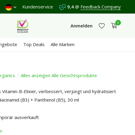
€65
Wir erhalten eine
Kundenservice
9,4
/10 in 3300+ Bewertungen
9,4
@
Feedback Company
0
Anmelden
ngebote
Top Deals
Alle Marken
rganics
Alles anzeigen Alle Gesichtsprodukte
Jetzt registrieren
Jetzt registrieren
 Vitamin-B-Elixier, verbessert, verjüngt und hydratisiert
Niacinamid (B3) + Panthenol (B5), 30 ml
porär ausverkauft
r