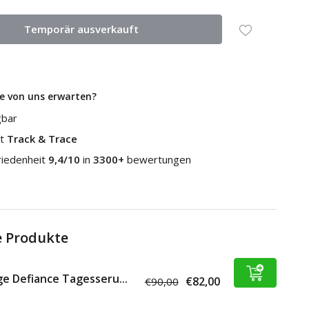
Temporär ausverkauft
e von uns erwarten?
gbar
it
Track & Trace
riedenheit
9,4/10
in
3300+
bewertungen
 Produkte
e Defiance Tagesseru...
€82,00
€90,00