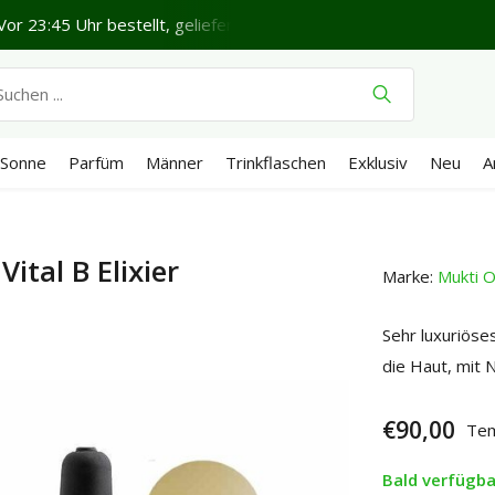
Schönen Donnerstag.
Versand €5,95 (DE)
Kostenlos
ab 
Sonne
Parfüm
Männer
Trinkflaschen
Exklusiv
Neu
A
ital B Elixier
Marke:
Mukti O
Sehr luxuriöses
die Haut, mit 
€90,00
Tem
Bald verfügba