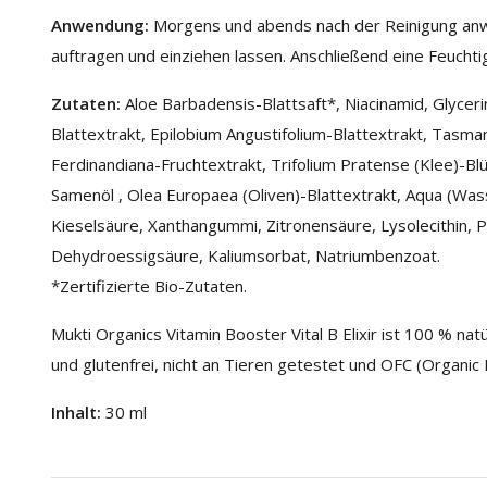
Anwendung:
Morgens und abends nach der Reinigung anwe
auftragen und einziehen lassen. Anschließend eine Feuch
Zutaten:
Aloe Barbadensis-Blattsaft*, Niacinamid, Glycerin
Blattextrakt, Epilobium Angustifolium-Blattextrakt, Tasma
Ferdinandiana-Fruchtextrakt, Trifolium Pratense (Klee)-Bl
Samenöl , Olea Europaea (Oliven)-Blattextrakt, Aqua (Was
Kieselsäure, Xanthangummi, Zitronensäure, Lysolecithin, Pu
Dehydroessigsäure, Kaliumsorbat, Natriumbenzoat.
*Zertifizierte Bio-Zutaten.
Mukti Organics Vitamin Booster Vital B Elixir ist 100 % natü
und glutenfrei, nicht an Tieren getestet und OFC (Organic F
Inhalt:
30 ml