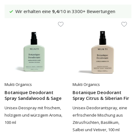
en
Versand €5,95 (DE)
Kostenlos
ab €65
Mukti Organics
Mukti Organics
Botanique Deodorant
Botanique Deodorant
Spray Sandalwood & Sage
Spray Citrus & Siberian Fir
Unisex-Deospray mit frischem,
Unisex-Deodorantspray, eine
holzigem und würzigem Aroma,
erfrischende Mischung aus
100 ml
Zitrusfrüchten, Basilikum,
Salbei und Vetiver, 100 ml