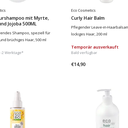
tics
Eco Cosmetics
urshampoo mit Myrte,
Curly Hair Balm
und Jojoba 500ML
Pflegender Leave-in-Haarbalsam
erendes Shampoo, speziell für
lockiges Haar, 200 ml
und brüchiges Haar, 500 ml
Temporär ausverkauft
1-2 Werktage*
Bald verfügbar
€14,90