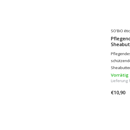
SO'BiO étic
Pflegen
Sheabut
Pflegendes
schützende
Sheabutter
Vorrätig
Lieferung 
€10,90