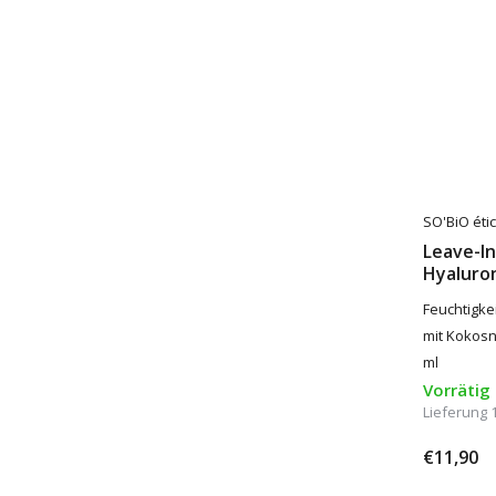
SO'BiO étic
Leave-In
Hyaluron
Feuchtigk
mit Kokosn
ml
Vorrätig
Lieferung 
€11,90