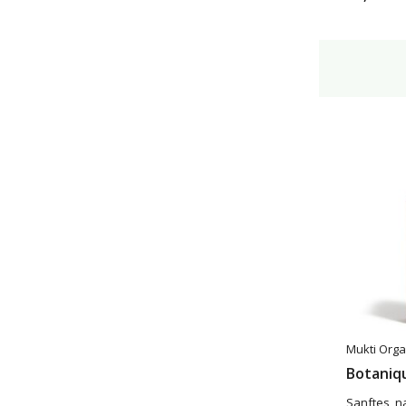
Schuppen
(5)
Mukti Orga
Botaniq
Sanftes, n