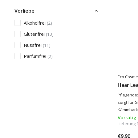
Vorliebe
Alkoholfrei
(2)
Glutenfrei
(13)
Nussfrei
(11)
Parfümfrei
(2)
Mehr anzeigen
Eco Cosme
Mikroplastik
Haar Lea
Mikroplastik frei
(61)
Pflegendes
sorgt für 
Pflege
Kämmbarkei
Vorrätig
Ekzem
(1)
Lieferung 
Psoriasis
(1)
€9,90