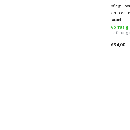
pflegt Haa
Grüntee un
340ml
Vorrätig
Lieferung 
€34,00