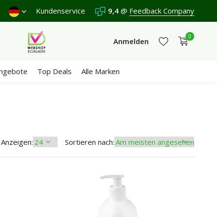
 Donnerstag.
Kundenservice
Versand €5,95 (DE)
9,4
@
Feedback Company
Kostenlos
ab €65
Wi
0
Anmelden
ngebote
Top Deals
Alle Marken
Jetzt registrieren
Jetzt registrieren
Anzeigen:
Sortieren nach: