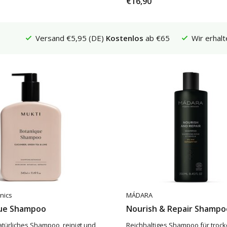
€16,90
Versand €5,95 (DE)
Kostenlos
ab €65
Wir erhalt
nics
MÁDARA
ue Shampoo
Nourish & Repair Shampo
atürliches Shampoo, reinigt und
Reichhaltiges Shampoo für troc