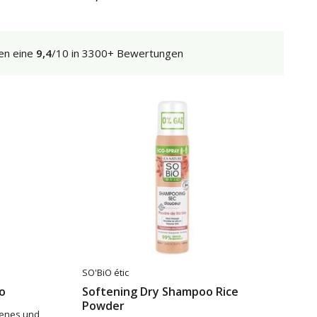
en eine
9,4
/10 in 3300+ Bewertungen
SO'BiO étic
o
Softening Dry Shampoo Rice
Powder
kenes und