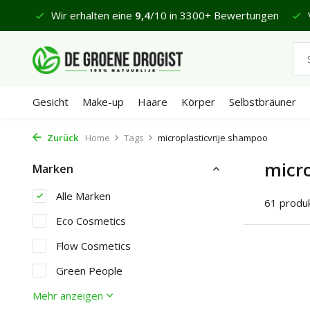
 €65
Wir erhalten eine
9,4
/10 in 3300+ Bewertungen
V
Gesicht
Make-up
Haare
Körper
Selbstbräuner
Zurück
Home
Tags
microplasticvrije shampoo
micro
Marken
Alle Marken
61 produ
Eco Cosmetics
Flow Cosmetics
Green People
Mehr anzeigen