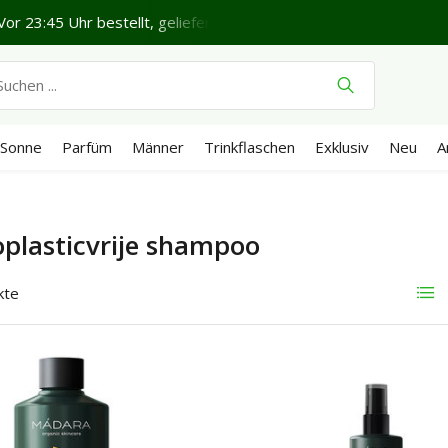
or 23:45 Uhr bestellt, geliefert in 1-2 Werktagen*
Schönen
Sonne
Parfüm
Männer
Trinkflaschen
Exklusiv
Neu
A
plasticvrije shampoo
kte