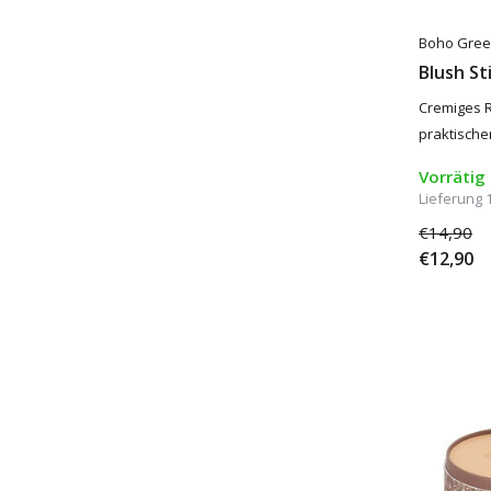
Boho Gree
Blush St
Cremiges R
praktische
Vorrätig
Lieferung 
€14,90
€12,90