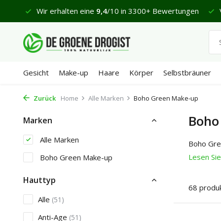
Wir erhalten eine
9,4
/10 in 3300+ Bewertungen
Vor 23:45
Gesicht
Make-up
Haare
Körper
Selbstbräuner
Zurück
Home
Alle Marken
Boho Green Make-up
Boho
Marken
Alle Marken
Boho Gree
Lesen Si
Boho Green Make-up
Hauttyp
68 produ
Alle
(51)
Anti-Age
(51)