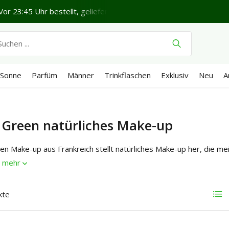
 Uhr bestellt, geliefert in 1-2 Werktagen*
Schönen Donners
Sonne
Parfüm
Männer
Trinkflaschen
Exklusiv
Neu
A
 Green natürliches Make-up
n Make-up aus Frankreich stellt natürliches Make-up her, die mei
e mehr
kte