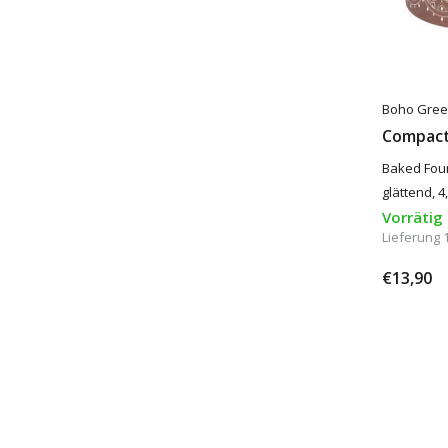
Boho Gree
Compact
Baked Foun
glättend, 
Vorrätig
Lieferung 
€13,90