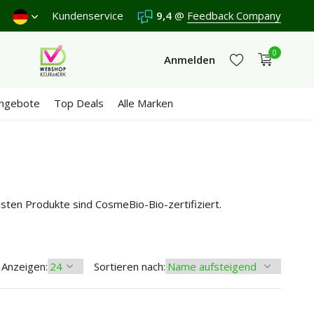
tag.
Versand €5,95 (DE)
Kundenservice
Kostenlos
9,4
@
Feedback Company
ab €65
Wir erhal
0
Anmelden
ngebote
Top Deals
Alle Marken
Jetzt registrieren
Jetzt registrieren
sten Produkte sind CosmeBio-Bio-zertifiziert.
Anzeigen:
Sortieren nach: