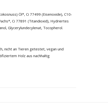
Kokosnuss) Öl*, Ci 77499 (Eisenoxide), C10-
Wachs*, Ci 77891 (Titandioxid), Hydriertes
anol, Glycerylundecylenat, Tocopherol.
ch, nicht an Tieren getestet, vegan und
ifiziertem Holz aus nachhaltig