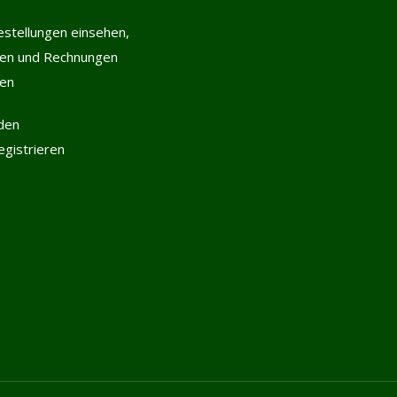
estellungen einsehen,
len und Rechnungen
hen
den
registrieren