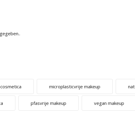
bgegeben..
e cosmetica
microplasticvrije makeup
nat
ca
pfasvrije makeup
vegan makeup