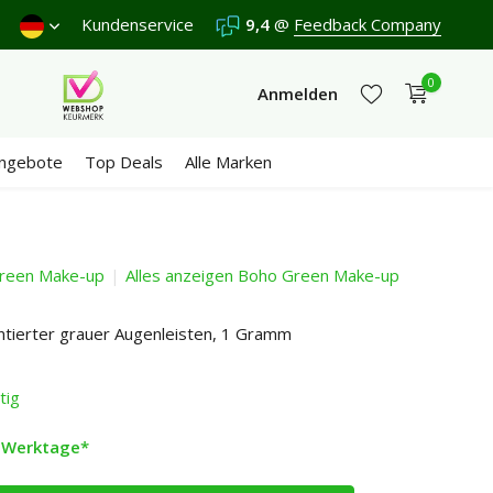
 Donnerstag.
Kundenservice
Versand €5,95 (DE)
9,4
@
Feedback Company
Kostenlos
ab €65
Wi
0
Anmelden
ngebote
Top Deals
Alle Marken
reen Make-up
Alles anzeigen Boho Green Make-up
Jetzt registrieren
Jetzt registrieren
ntierter grauer Augenleisten, 1 Gramm
tig
2 Werktage*