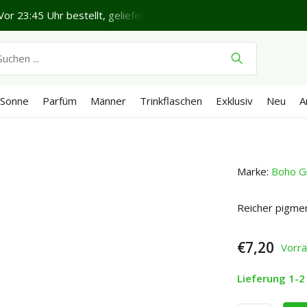
or 23:45 Uhr bestellt, geliefert in 1-2 Werktagen*
Schönen
Sonne
Parfüm
Männer
Trinkflaschen
Exklusiv
Neu
A
Marke:
Boho G
Reicher pigme
€7,20
Vorrä
Lieferung 1-