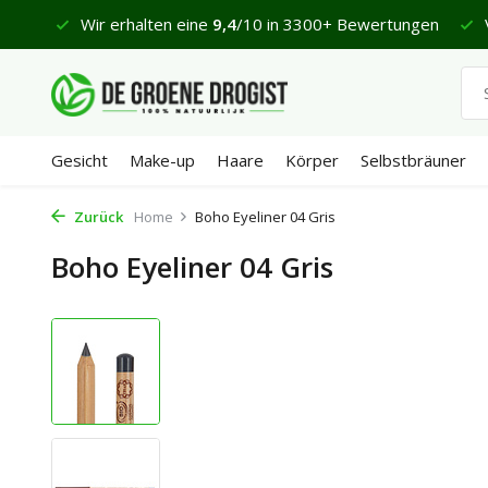
 €65
Wir erhalten eine
9,4
/10 in 3300+ Bewertungen
V
Gesicht
Make-up
Haare
Körper
Selbstbräuner
Zurück
Home
Boho Eyeliner 04 Gris
Boho Eyeliner 04 Gris