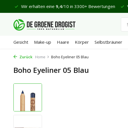
 €65
Wir erhalten eine
9,4
/10 in 3300+ Bewertungen
V
Gesicht
Make-up
Haare
Körper
Selbstbräuner
Zurück
Home
Boho Eyeliner 05 Blau
Boho Eyeliner 05 Blau