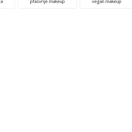
ca
pfasvrije makeup
vegan makeup