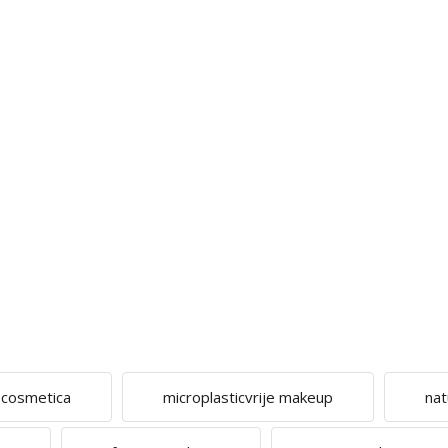
e cosmetica
microplasticvrije makeup
nat