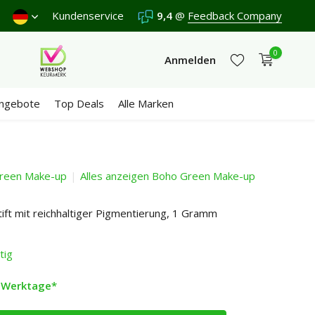
Freitag.
Kundenservice
Versand €5,95 (DE)
9,4
Kostenlos
@
Feedback Company
ab €65
Wir er
0
Anmelden
ngebote
Top Deals
Alle Marken
reen Make-up
Alles anzeigen Boho Green Make-up
Jetzt registrieren
Jetzt registrieren
ift mit reichhaltiger Pigmentierung, 1 Gramm
tig
2 Werktage*