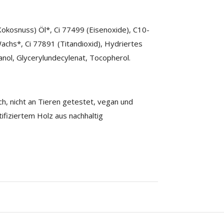
Kokosnuss) Öl*, Ci 77499 (Eisenoxide), C10-
Wachs*, Ci 77891 (Titandioxid), Hydriertes
anol, Glycerylundecylenat, Tocopherol.
ch, nicht an Tieren getestet, vegan und
ifiziertem Holz aus nachhaltig