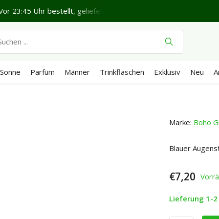
or 23:45 Uhr bestellt, geliefert in 1-2 Werktagen*
Schönen 
Sonne
Parfüm
Männer
Trinkflaschen
Exklusiv
Neu
A
Marke:
Boho G
Blauer Augenst
€7,20
Vorrä
Lieferung 1-