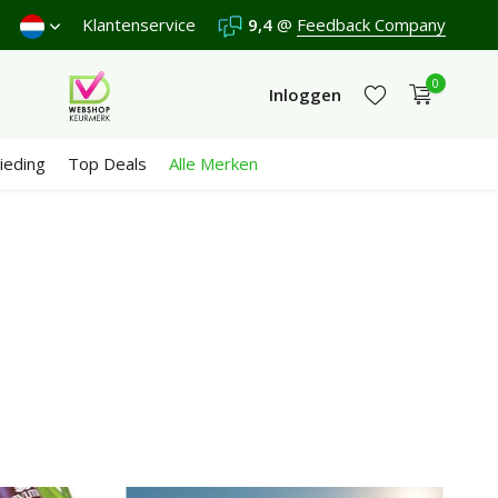
Klantenservice
9,4
@
Feedback Company
0
Inloggen
ieding
Top Deals
Alle Merken
Account aanmaken
Account aanmaken