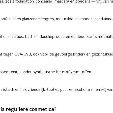
s, zoals foundation, concealer, mascara en poeders — vrij van mi
ofdhuid en glanzende lengtes, met milde shampoos, conditione
tions, scrubs, bad- en doucheproducten en deodorants met natu
t tegen UVA/UVB, ook voor de gevoelige kinder- en gezichtshuid
ssed teint, zonder synthetische kleur-of geurstoffen.
istisch en huidvriendelijk. Subtiel, puur en alcohol-arm en vrij va
als reguliere cosmetica?