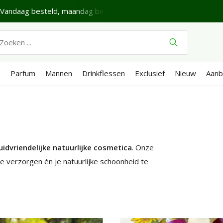
Fijne Zaterdag.
Verzenden €4,95 (NL)
Gratis
vanaf €65
n
Parfum
Mannen
Drinkflessen
Exclusief
Nieuw
Aanb
huidvriendelijke natuurlijke cosmetica
. Onze
e verzorgen én je natuurlijke schoonheid te