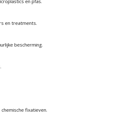
croplastics en pfas.
rs en treatments.
urlijke bescherming.
.
n chemische fixatieven.