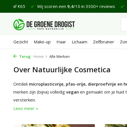
in 3300+ reviews
Vandaag besteld, maandag bezorgd*
Gezicht
Make-up
Haar
Lichaam
Zelfbruiner
Zo
Terug
Home
Alle Merken
Over Natuurlijke Cosmetica
Ontdek
microplasticvrije, pfas-vrije, dierproefvrije en 
merken zijn (bijna) volledig
vegan
en gemaakt om je huid t
versterken.
Lees meer