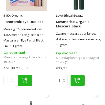
INIKA Organic
Love Ethical Beauty
Panoramic Eye Duo Set
Mesmerise Organic
Mascara Black
Mooie gift/voordeelset van
Zwarte mascara voor lange,
INIKA met de Long Lash Black
dikke en volumineuze wimpers,
Mascara en Eye Pencil Black,
10 gram
8ml+1,1 gram
Op voorraad
Op voorraad
Maandag bezorgd (zondag tot
Maandag bezorgd (zondag tot
16:45u)*
16:45u)*
€61,00
€39,00
€27,90