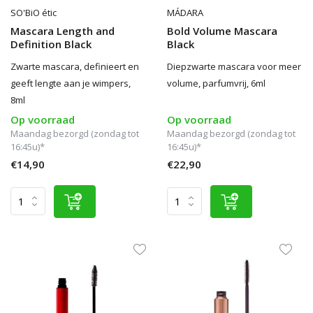
SO'BiO étic
MÁDARA
Mascara Length and
Bold Volume Mascara
Definition Black
Black
Zwarte mascara, definieert en
Diepzwarte mascara voor meer
geeft lengte aan je wimpers,
volume, parfumvrij, 6ml
8ml
Op voorraad
Op voorraad
Maandag bezorgd (zondag tot
Maandag bezorgd (zondag tot
16:45u)*
16:45u)*
€14,90
€22,90