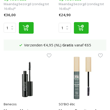
Maandag bezorgd (zondag tot
Maandag bezorgd (zondag tot
16:45u)*
16:45u)*
€36,00
€24,90
Verzenden €4,95 (NL)
Gratis
vanaf €65
Benecos
SO'BiO étic