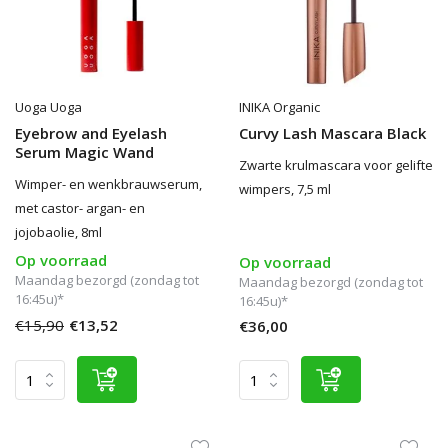
Uoga Uoga
INIKA Organic
Eyebrow and Eyelash
Curvy Lash Mascara Black
Serum Magic Wand
Zwarte krulmascara voor gelifte
Wimper- en wenkbrauwserum,
wimpers, 7,5 ml
met castor- argan- en
jojobaolie, 8ml
Op voorraad
Op voorraad
Maandag bezorgd (zondag tot
Maandag bezorgd (zondag tot
16:45u)*
16:45u)*
€15,90
€13,52
€36,00