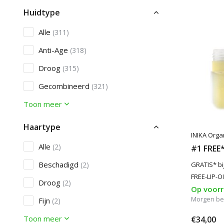
Huidtype
Alle
(311)
Anti-Age
(318)
Droog
(315)
Gecombineerd
(321)
Toon meer
Haartype
INIKA Orga
Alle
(2)
#1 FREE* 
Beschadigd
(2)
GRATIS* bi
FREE-LIP-OI
Droog
(2)
Op voor
Morgen be
Fijn
(2)
Toon meer
€34,00