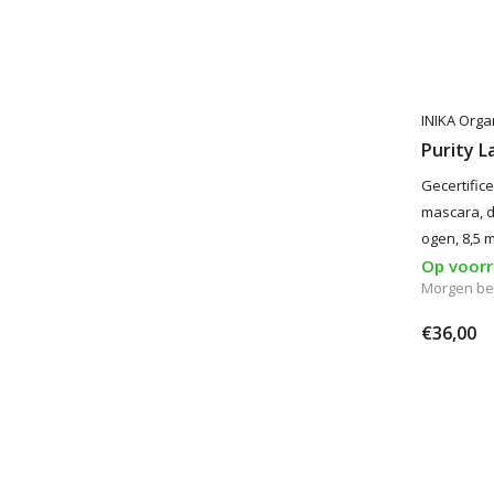
INIKA Orga
Purity L
Gecertific
mascara, d
ogen, 8,5 m
Op voor
Morgen be
€36,00