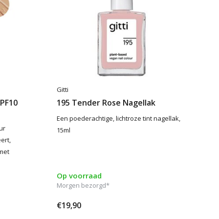
Gitti
SPF10
195 Tender Rose Nagellak
Een poederachtige, lichtroze tint nagellak,
ur
15ml
ert,
met
Op voorraad
Morgen bezorgd*
€19,90