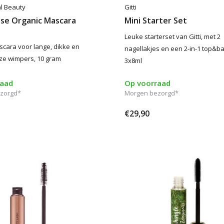
al Beauty
Gitti
se Organic Mascara
Mini Starter Set
Leuke starterset van Gitti, met 2
cara voor lange, dikke en
nagellakjes en een 2-in-1 top&ba
ze wimpers, 10 gram
3x8ml
raad
Op voorraad
zorgd*
Morgen bezorgd*
€29,90