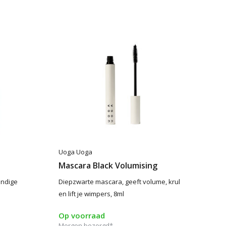
Uoga Uoga
Mascara Black Volumising
andige
Diepzwarte mascara, geeft volume, krul
en lift je wimpers, 8ml
Op voorraad
Morgen bezorgd*