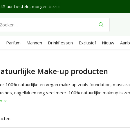
ijne donderdag.
Verzenden €4,95 (NL)
Gratis
vanaf €65
n
Parfum
Mannen
Drinkflessen
Exclusief
Nieuw
Aanb
natuurlijke Make-up producten
hier 100% natuurlijke en vegan make-up zoals foundation, mascara, 
lushes, nagellak en nog veel meer. 100% natuurlijke makeup is ze
er
ucten