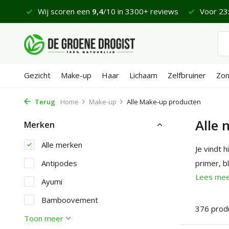
0+ reviews
Voor 23:45 uur besteld, morgen bezorgd*
F
Gezicht
Make-up
Haar
Lichaam
Zelfbruiner
Zo
Terug
Home
Make-up
Alle Make-up producten
Alle 
Merken
Alle merken
Je vindt 
Antipodes
primer, b
Lees me
Ayumi
Bamboovement
376 prod
Toon meer