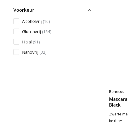
Voorkeur
Alcoholvrij
(16)
Glutenvrij
(154)
Halal
(91)
Nanovrij
(32)
Toon meer
Microplastics
Microplastic vrij
(375)
Benecos
Mascara
Zonbescherming
Black
SPF10
(3)
Zwarte ma
SPF15
krul, 8ml
(15)