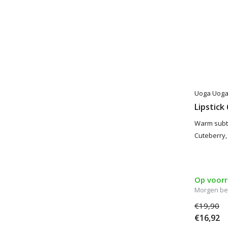
Uoga Uog
Lipstick
Warm subtie
Cuteberry,
Op voor
Morgen be
€19,90
€16,92