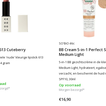
a
SO'BiO étic
 613 Cuteberry
BB Cream 5-in-1 Perfect 
Medium Light
le 'nude' kleurige lipstick 613
5-in-1 BB gezichtscrème in de kle
 4 gram
Medium Light, hydrateert, egalise
verzacht, en beschermt de huid 
SPF10, 30ml
raad
Op voorraad
zorgd*
Morgen bezorgd*
€16,90