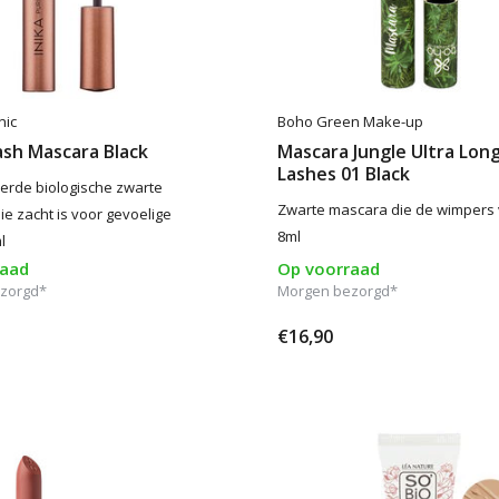
nic
Boho Green Make-up
ash Mascara Black
Mascara Jungle Ultra Lon
Lashes 01 Black
eerde biologische zwarte
Zwarte mascara die de wimpers 
ie zacht is voor gevoelige
8ml
l
raad
Op voorraad
zorgd*
Morgen bezorgd*
€16,90