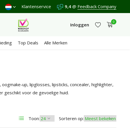
Wij scoren een
Klantenservice
9,4
/10 in 3300+ reviews
9,4
@
Feedback Company
0
Inloggen
ieding
Top Deals
Alle Merken
Account aanmaken
Account aanmaken
oogmake-up, lipglosses, lipsticks, concealer, highlighter,
er geschikt voor de gevoelige huid.
Toon:
Sorteren op: