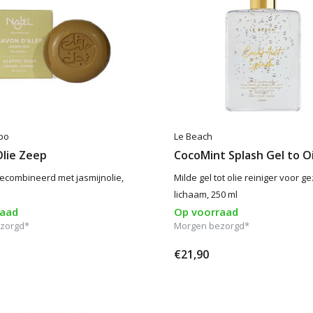
po
Le Beach
Olie Zeep
CocoMint Splash Gel to O
gecombineerd met jasmijnolie,
Milde gel tot olie reiniger voor ge
lichaam, 250 ml
raad
Op voorraad
zorgd*
Morgen bezorgd*
€21,90