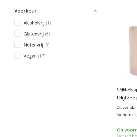
Voorkeur
Alcoholvrij
(1)
Glutenvrij
(6)
Notenvrij
(3)
Vegan
(17)
Microplastics
Microplastic vrij
(23)
NAJEL Alep
Olijfzee
Zuiver pla
laurierolie
Op voor
Morgen be