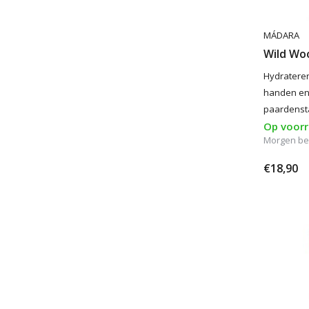
MÁDARA
Wild Wo
Hydratere
handen en 
paardensta
Op voor
Morgen be
€18,90