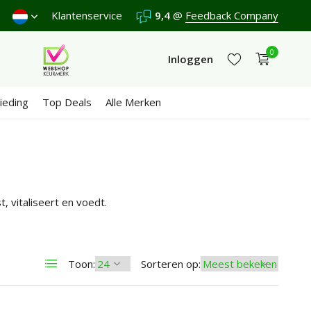
nden €4,95 (NL)
Klantenservice
Gratis
vanaf €65
9,4
@
Feedback Company
Wij scoren een
9,4
/10 in
0
Inloggen
ieding
Top Deals
Alle Merken
Account aanmaken
Account aanmaken
t, vitaliseert en voedt.
Toon:
Sorteren op: