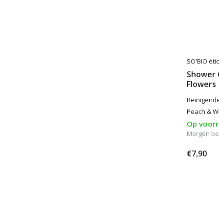
SO'BiO étic
Shower 
Flowers
Reinigend
Peach & Wh
Op voor
Morgen be
€7,90