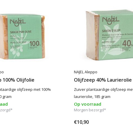
po
NAJEL Aleppo
p 100% Olijfolie
Olijfzeep 40% Laurierolie
ntaardige olijfzeep met 100%
Zuiver plantaardige olijfzeep me
200 gram
laurierolie, 185 gram
raad
Op voorraad
zorgd*
Morgen bezorgd*
€10,90