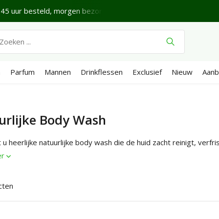
45 uur besteld, morgen bezorgd*
Fijne vrijdag.
Verze
n
Parfum
Mannen
Drinkflessen
Exclusief
Nieuw
Aanb
urlijke Body Wash
 u heerlijke natuurlijke body wash die de huid zacht reinigt, verfris
er
cten