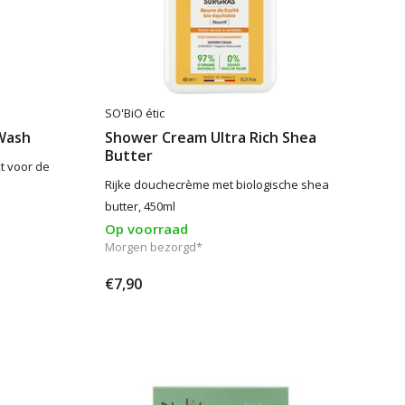
SO'BiO étic
Wash
Shower Cream Ultra Rich Shea
Butter
t voor de
Rijke douchecrème met biologische shea
butter, 450ml
Op voorraad
Morgen bezorgd*
€7,90