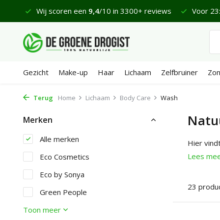
 €65
Wij scoren een
9,4
/10 in 3300+ reviews
Voor 23:
Gezicht
Make-up
Haar
Lichaam
Zelfbruiner
Zo
Terug
Home
Lichaam
Body Care
Wash
Natu
Merken
Alle merken
Hier vindt
Lees me
Eco Cosmetics
Eco by Sonya
23 produ
Green People
Toon meer