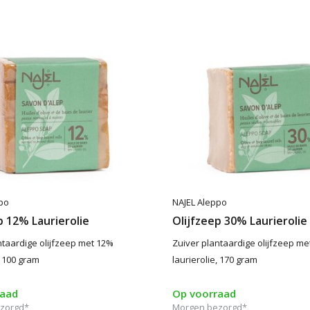
po
NAJEL Aleppo
p 12% Laurierolie
Olijfzeep 30% Laurierolie
ntaardige olijfzeep met 12%
Zuiver plantaardige olijfzeep me
, 100 gram
laurierolie, 170 gram
raad
Op voorraad
zorgd*
Morgen bezorgd*