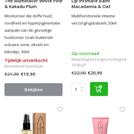
The Illuminator White Pine
Lip Intimate Balm
& Kakadu Plum
Macadamia & Oat
Moisturiser die doffe huid,
Multifunctionele intieme
roodheid en hyperpigmentatie
verzorgingsbalsem, 50ml
aanpakt van de gevoelige
huidzones zoals buitenste
vulvaire zone, oksels en
bikinilijn, 30ml
Op voorraad
Maandag bezorgd (zondag tot
Tijdelijk uitverkocht
16:45u)*
Binnenkort leverbaar
€22,90
€20,90
€21,90
€19,90
Bekijken