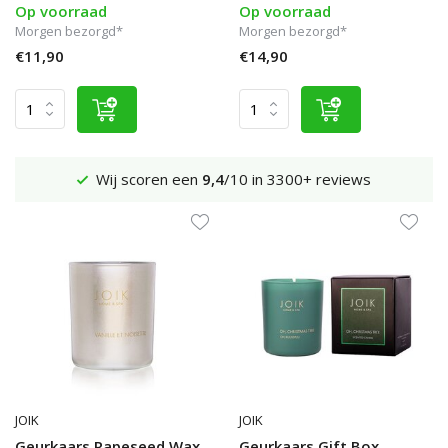
Op voorraad
Op voorraad
Morgen bezorgd*
Morgen bezorgd*
€11,90
€14,90
Verzenden €4,95 (NL)
Gratis
vanaf €65
JOIK
JOIK
Geurkaars Rapeseed Wax
Geurkaars Gift Box