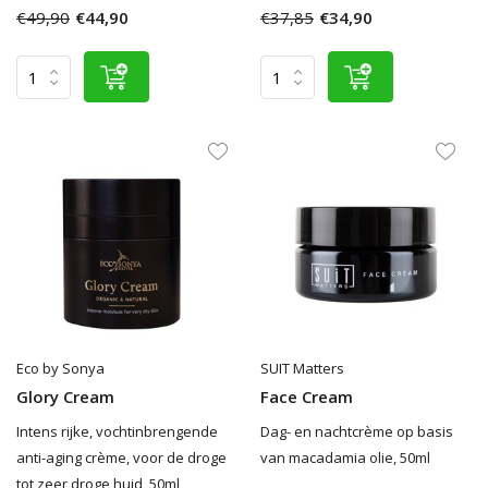
€49,90
€44,90
€37,85
€34,90
Eco by Sonya
SUIT Matters
Glory Cream
Face Cream
Intens rijke, vochtinbrengende
Dag- en nachtcrème op basis
anti-aging crème, voor de droge
van macadamia olie, 50ml
tot zeer droge huid, 50ml