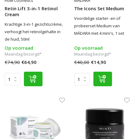
Flow Cosmetics
MÁDARA
Retin Lift 3-in-1 Retinol
The Icons Set Medium
Cream
Voordelige starter- en of
Krachtige 3-in-1 gezichtscrème,
probeerset Medium van
verhoogt het retinolgehalte in
MÁDARA met 4 mini's, 1 set
de huid, 50ml
Op voorraad
Op voorraad
Maandag bezorgd*
Maandag bezorgd*
€74,90
€64,90
€40,00
€14,90