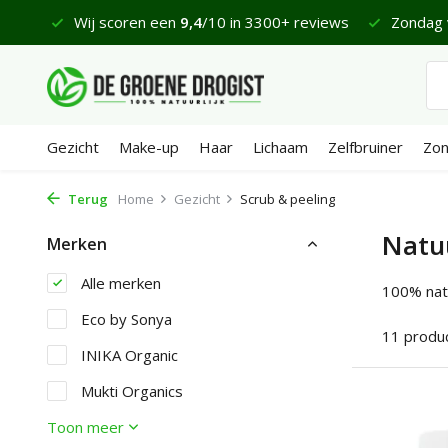
 €65
Wij scoren een
9,4
/10 in 3300+ reviews
Zondag 
Gezicht
Make-up
Haar
Lichaam
Zelfbruiner
Zo
Terug
Home
Gezicht
Scrub & peeling
Natuu
Merken
Alle merken
100% natu
Eco by Sonya
11 produ
INIKA Organic
Mukti Organics
Toon meer