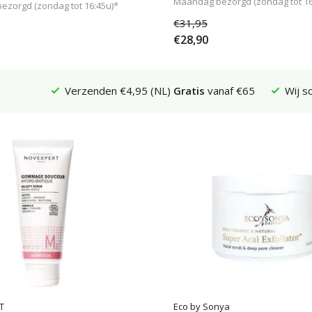
Maandag bezorgd (zondag tot 16
zorgd (zondag tot 16:45u)*
€31,95
€28,90
Verzenden €4,95 (NL)
Gratis
vanaf €65
Wij s
T
Eco by Sonya