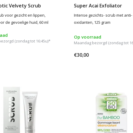
tic Velvety Scrub
Super Acai Exfoliator
ub voor gezicht en lippen,
Intense gezichts- scrub met anti-
oor de gevoelige huid, 60 ml
oxidanten, 125 gram
raad
Op voorraad
zorgd (zondag tot 16:45u)*
Maandag bezorgd (zondag tot 16
€30,00