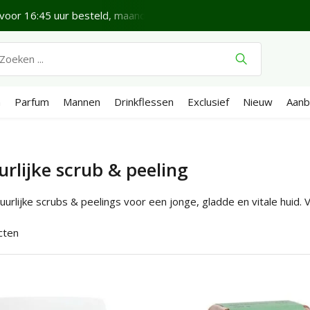
voor 16:45 uur besteld, maandag bezorgd*
Fijne Zondag.
n
Parfum
Mannen
Drinkflessen
Exclusief
Nieuw
Aanb
rlijke scrub & peeling
urlijke scrubs & peelings voor een jonge, gladde en vitale huid. Vo
cten