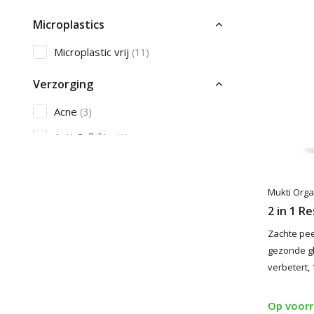
Microplastics
Microplastic vrij
(11)
Verzorging
Acne
(3)
Anti-Cellulite
(1)
Mukti Orga
2 in 1 R
Zachte pee
gezonde gl
verbetert, 
Op voor