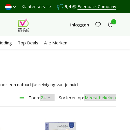
Verzenden €4,95 (NL)
Klantenservice
Gratis
9,4
vanaf €65
@
Feedback Company
Wij scoren een
0
Inloggen
ieding
Top Deals
Alle Merken
Account aanmaken
Account aanmaken
or een natuurlijke reiniging van je huid.
Toon:
Sorteren op: