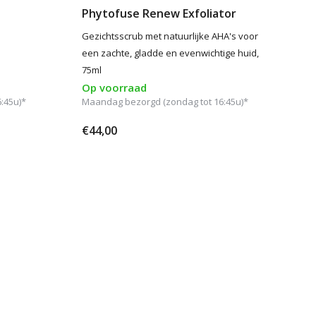
Phytofuse Renew Exfoliator
Gezichtsscrub met natuurlijke AHA's voor
een zachte, gladde en evenwichtige huid,
75ml
Op voorraad
:45u)*
Maandag bezorgd (zondag tot 16:45u)*
€44,00