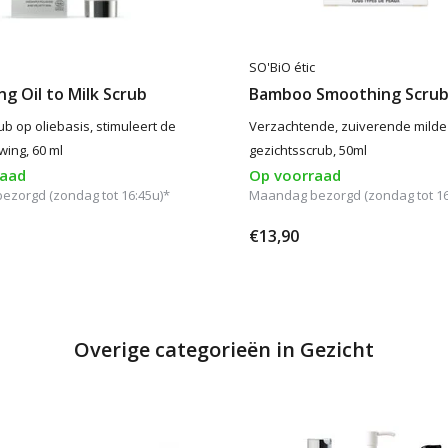
SO'BiO étic
ing Oil to Milk Scrub
Bamboo Smoothing Scru
ub op oliebasis, stimuleert de
Verzachtende, zuiverende milde
wing, 60 ml
gezichtsscrub, 50ml
raad
Op voorraad
zorgd (zondag tot 16:45u)*
Maandag bezorgd (zondag tot 16
€13,90
Overige categorieën in Gezicht