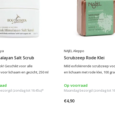
nya
NAJEL Aleppo
alayan Salt Scrub
Scrubzeep Rode Klei
k! Geschikt voor alle
Mild exfoliërende scrubzeep voo
 voor lichaam en gezicht, 250 ml
en lichaam met rode klei, 100 gr
raad
Op voorraad
zorgd (zondag tot 16:45u)*
Maandag bezorgd (zondag tot 16
€4,90