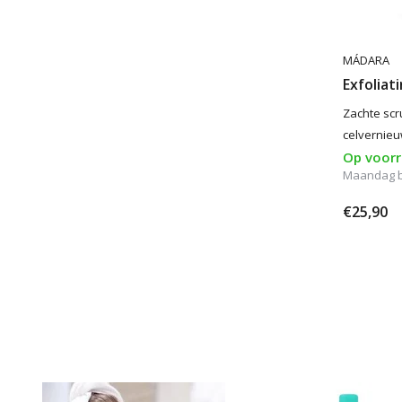
MÁDARA
Exfoliat
Zachte scr
celvernieu
Op voor
Maandag be
€25,90