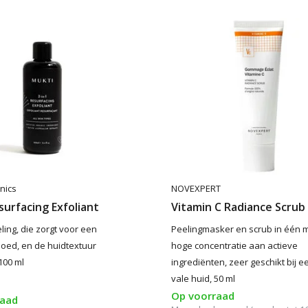
nics
NOVEXPERT
esurfacing Exfoliant
Vitamin C Radiance Scrub
ling, die zorgt voor een
Peelingmasker en scrub in één 
oed, en de huidtextuur
hoge concentratie aan actieve
100 ml
ingrediënten, zeer geschikt bij e
vale huid, 50 ml
Op voorraad
raad