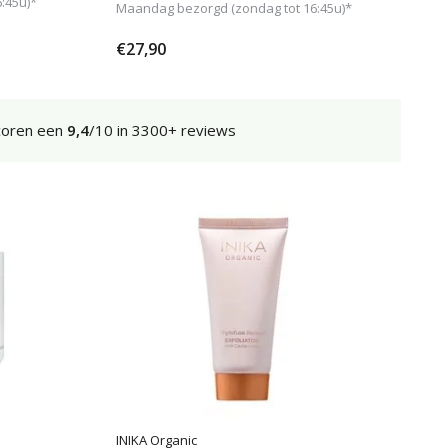
:45u)*
Maandag bezorgd (zondag tot 16:45u)*
€27,90
coren een
9,4
/10 in 3300+ reviews
INIKA Organic