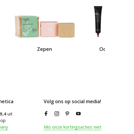
Zepen
Oogcrème
metica
Volg ons op social media!
9,4
uit
 op
pany
Mis onze kortingsacties niet