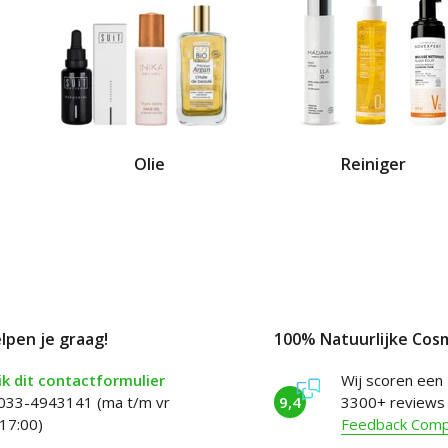
Olie
Reiniger
elpen je graag!
100% Natuurlijke Cos
k dit contactformulier
Wij scoren een
 033-4943141 (ma t/m vr
9,4
3300+ reviews
17:00)
Feedback Com