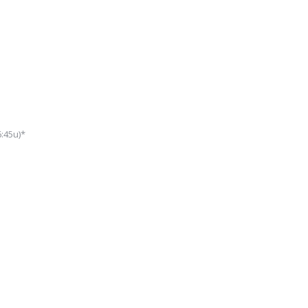
b
:45u)*