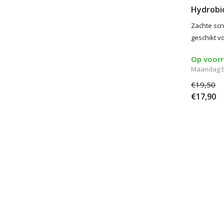
Hydrobio
Zachte scr
geschikt v
Op voor
Maandag be
€19,50
€17,90