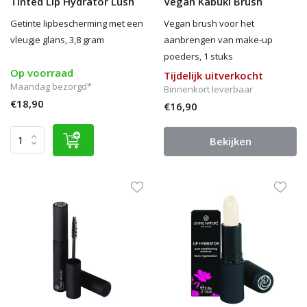
Tinted Lip Hydrator Lush
Vegan Kabuki Brush
Getinte lipbescherming met een
Vegan brush voor het
vleugje glans, 3,8 gram
aanbrengen van make-up
poeders, 1 stuks
Op voorraad
Tijdelijk uitverkocht
Maandag bezorgd*
Binnenkort leverbaar
€18,90
€16,90
Bekijken