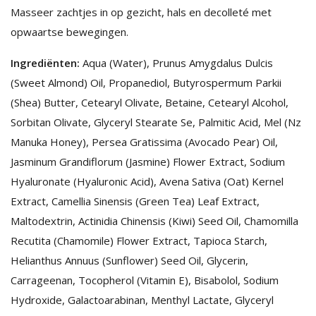
Masseer zachtjes in op gezicht, hals en decolleté met
opwaartse bewegingen.
Ingrediënten:
Aqua (Water), Prunus Amygdalus Dulcis
(Sweet Almond) Oil, Propanediol, Butyrospermum Parkii
(Shea) Butter, Cetearyl Olivate, Betaine, Cetearyl Alcohol,
Sorbitan Olivate, Glyceryl Stearate Se, Palmitic Acid, Mel (Nz
Manuka Honey), Persea Gratissima (Avocado Pear) Oil,
Jasminum Grandiflorum (Jasmine) Flower Extract, Sodium
Hyaluronate (Hyaluronic Acid), Avena Sativa (Oat) Kernel
Extract, Camellia Sinensis (Green Tea) Leaf Extract,
Maltodextrin, Actinidia Chinensis (Kiwi) Seed Oil, Chamomilla
Recutita (Chamomile) Flower Extract, Tapioca Starch,
Helianthus Annuus (Sunflower) Seed Oil, Glycerin,
Carrageenan, Tocopherol (Vitamin E), Bisabolol, Sodium
Hydroxide, Galactoarabinan, Menthyl Lactate, Glyceryl