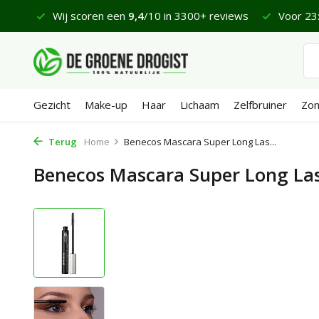
 €65
Wij scoren een
9,4
/10 in 3300+ reviews
Voor 23:
Gezicht
Make-up
Haar
Lichaam
Zelfbruiner
Zo
Terug
Home
Benecos Mascara Super Long Las...
Benecos Mascara Super Long La