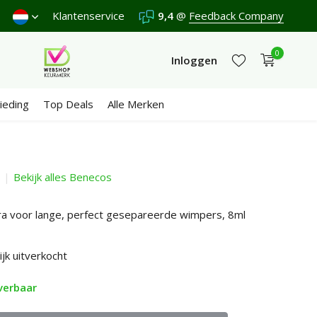
nden €4,95 (NL)
Klantenservice
Gratis
vanaf €65
9,4
@
Feedback Company
Wij scoren een
9,4
/10 in
0
Inloggen
ieding
Top Deals
Alle Merken
Bekijk alles Benecos
Account aanmaken
Account aanmaken
a voor lange, perfect gesepareerde wimpers, 8ml
ijk uitverkocht
verbaar