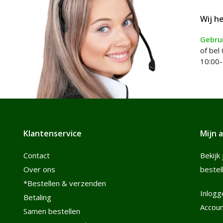
Wij h
Gebrui
of bel
10:00-
Klantenservice
Mijn 
Contact
Bekijk 
Over ons
bestel
*Bestellen & verzenden
Inlogg
Betaling
Accou
Samen bestellen