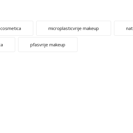
e cosmetica
microplasticvrije makeup
nat
ca
pfasvrije makeup