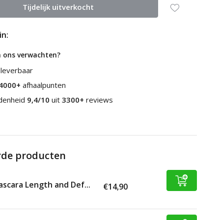
Tijdelijk uitverkocht
in:
n ons verwachten?
 leverbaar
4000+
afhaalpunten
edenheid
9,4/10
uit
3300+
reviews
rde producten
scara Length and Def...
€14,90