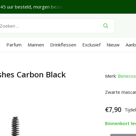
45 uur besteld, morgen bezorgd*
Fijne vrijdag.
Verze
n
Parfum
Mannen
Drinkflessen
Exclusief
Nieuw
Aanb
shes Carbon Black
Merk:
Benecos
Zwarte mascar
€7,90
Tijdel
Binnenkort le