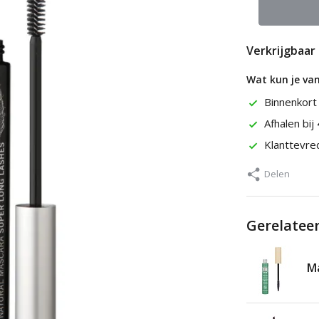
Verkrijgbaar 
Wat kun je va
Binnenkort
Afhalen bij
Klanttevr
Delen
Gerelatee
Ma