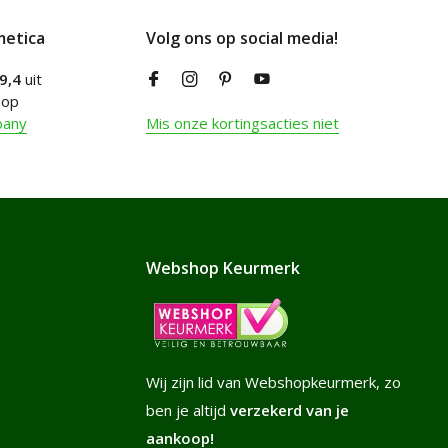
metica
Volg ons op social media!
9,4
uit
 op
pany
Mis onze kortingsacties niet
Webshop Keurmerk
Wij zijn lid van Webshopkeurmerk, zo
ben je altijd
verzekerd van je
aankoop!