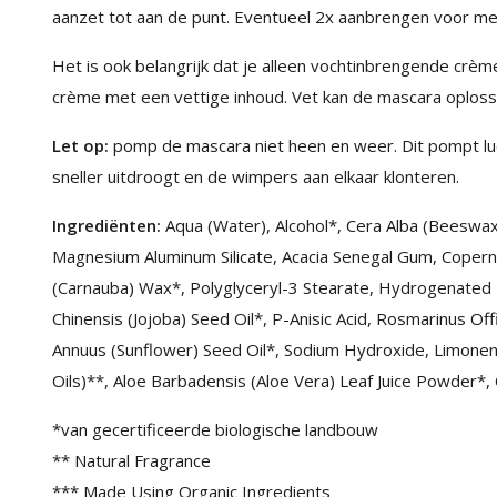
aanzet tot aan de punt. Eventueel 2x aanbrengen voor mee
Het is ook belangrijk dat je alleen vochtinbrengende crè
crème met een vettige inhoud. Vet kan de mascara oploss
Let op:
pomp de mascara niet heen en weer. Dit pompt lu
sneller uitdroogt en de wimpers aan elkaar klonteren.
Ingrediënten:
Aqua (Water), Alcohol*, Cera Alba (Beeswax)
Magnesium Aluminum Silicate, Acacia Senegal Gum, Copernic
(Carnauba) Wax*, Polyglyceryl-3 Stearate, Hydrogenated L
Chinensis (Jojoba) Seed Oil*, P-Anisic Acid, Rosmarinus Off
Annuus (Sunflower) Seed Oil*, Sodium Hydroxide, Limonen
Oils)**, Aloe Barbadensis (Aloe Vera) Leaf Juice Powder*, C
*van gecertificeerde biologische landbouw
** Natural Fragrance
*** Made Using Organic Ingredients