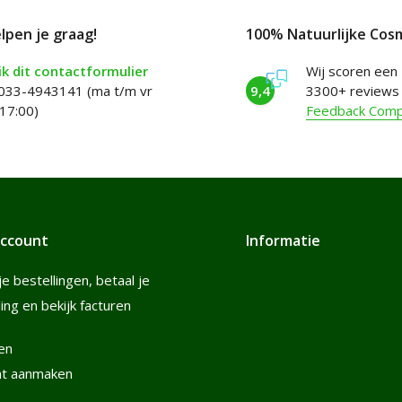
elpen je graag!
100% Natuurlijke Cos
k dit contactformulier
Wij scoren een
 033-4943141 (ma t/m vr
9,4
3300+ reviews
17:00)
Feedback Com
account
Informatie
je bestellingen, betaal je
ling en bekijk facturen
en
nt aanmaken