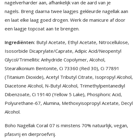
nagelverharder aan, afhankelijk van de aard van je
nagels. Breng daarna twee laagjes gekleurde nagellak aan
en laat elke laag goed drogen. Werk de manicure af door
een laagje topcoat aan te brengen.
Ingrediënten
:
Butyl Acetate, Ethyl Acetate, Nitrocellulose,
Isosorbide Dicaprylate/Caprate, Adipic Acid/Neopentyl
Glycol/Trimellitic Anhydride Copolymer, Alcohol,
Stearalkonium Bentonite, Ci 73360 (Red 30), Ci 77891
(Titanium Dioxide), Acetyl Tributyl Citrate, Isopropyl Alcohol,
Diacetone Alcohol, N-Butyl Alcohol, Trimethylpentanediyl
Dibenzoate, Ci 19140 (Yellow 5 Lake), Phosphoric Acid,
Polyurethane-67, Alumina, Methoxyisopropyl Acetate, Decyl
Alcohol.
Boho Nagellak Corail 07 is minstens 70% natuurlijk, vegan,
pfasvrij en dierproefvrij.