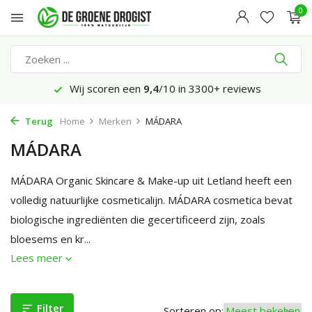
0
ws
Voor 23:45 uur besteld, morgen bezorgd
Terug
Home
Merken
MÁDARA
MÁDARA
MÁDARA Organic Skincare & Make-up uit Letland heeft een
volledig natuurlijke cosmeticalijn. MÁDARA cosmetica bevat
biologische ingrediënten die gecertificeerd zijn, zoals
bloesems en kr...
Lees meer
Filter
Sorteren op: