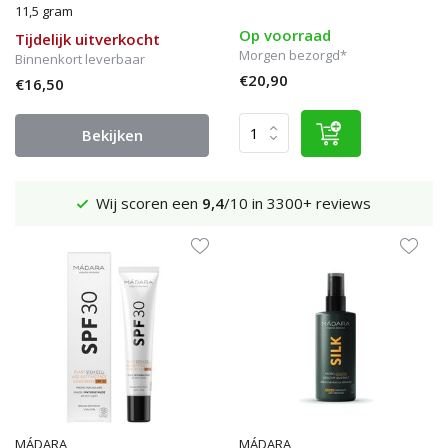
11,5 gram
Op voorraad
Tijdelijk uitverkocht
Morgen bezorgd*
Binnenkort leverbaar
€20,90
€16,50
Bekijken
Verzenden €4,95 (NL)
Gratis
vanaf €65
MÁDARA
MÁDARA