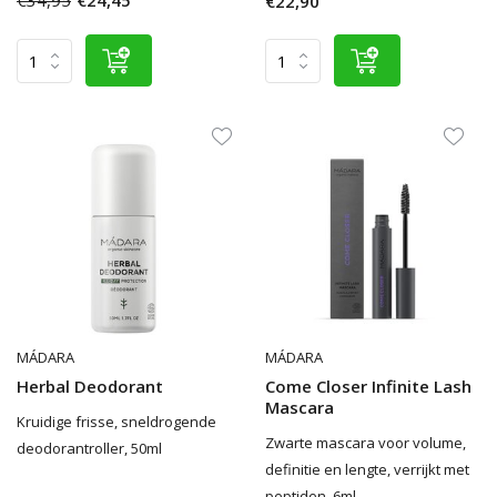
€34,95
€24,45
€22,90
MÁDARA
MÁDARA
Herbal Deodorant
Come Closer Infinite Lash
Mascara
Kruidige frisse, sneldrogende
Zwarte mascara voor volume,
deodorantroller, 50ml
definitie en lengte, verrijkt met
peptiden, 6ml