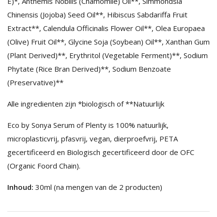
E)*, Anthemis Nobilis (Chamomile) Oil**, Simmondsia
Chinensis (Jojoba) Seed Oil**, Hibiscus Sabdariffa Fruit
Extract**, Calendula Officinalis Flower Oil**, Olea Europaea
(Olive) Fruit Oil**, Glycine Soja (Soybean) Oil**, Xanthan Gum
(Plant Derived)**, Erythritol (Vegetable Ferment)**, Sodium
Phytate (Rice Bran Derived)**, Sodium Benzoate
(Preservative)**
Alle ingredienten zijn *biologisch of **Natuurlijk
Eco by Sonya Serum of Plenty is 100% natuurlijk,
microplasticvrij, pfasvrij, vegan, dierproefvrij, PETA
gecertificeerd en Biologisch gecertificeerd door de OFC
(Organic Foord Chain).
Inhoud:
30ml (na mengen van de 2 producten)