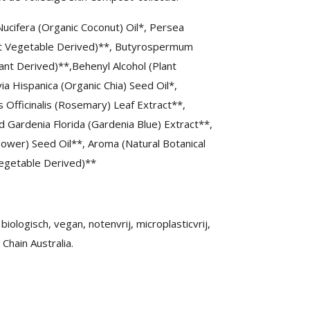
 Nucifera (Organic Coconut) Oil*, Persea
oot Vegetable Derived)**, Butyrospermum
lant Derived)**,Behenyl Alcohol (Plant
a Hispanica (Organic Chia) Seed Oil*,
 Officinalis (Rosemary) Leaf Extract**,
 Gardenia Florida (Gardenia Blue) Extract**,
lower) Seed Oil**, Aroma (Natural Botanical
(Vegetable Derived)**
iologisch, vegan, notenvrij, microplasticvrij,
Chain Australia.