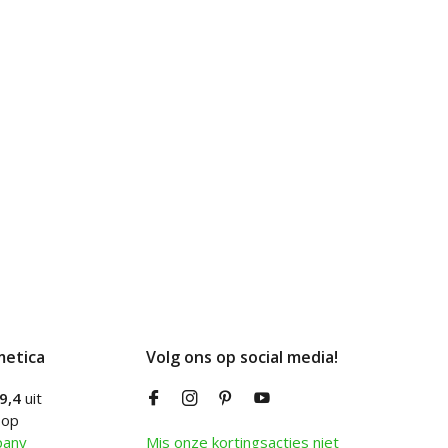
metica
Volg ons op social media!
9,4
uit
 op
pany
Mis onze kortingsacties niet