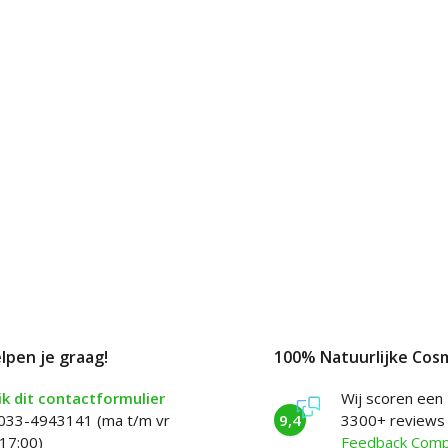
elpen je graag!
100% Natuurlijke Cos
k dit contactformulier
Wij scoren een
 033-4943141 (ma t/m vr
9,4
3300+ reviews
17:00)
Feedback Com