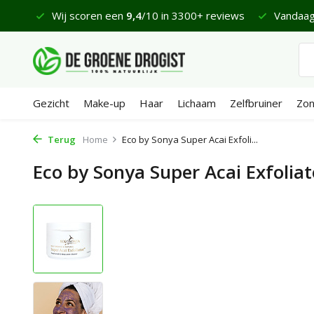
9,4
/10 in 3300+ reviews
Vandaag besteld, maandag bezor
Gezicht
Make-up
Haar
Lichaam
Zelfbruiner
Zo
Terug
Home
Eco by Sonya Super Acai Exfoli...
Eco by Sonya Super Acai Exfoliat