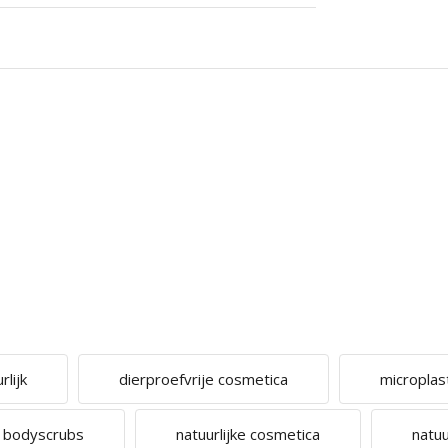
lijk
dierproefvrije cosmetica
microplas
e bodyscrubs
natuurlijke cosmetica
natuu