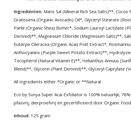
Ingrediënten:
Maris Sal (Mineral Rich Sea Salts)**, Cocos
Gratissima (Organic Avocado) Oil*, Glyceryl Stearate (R
Parkii (Organic Shea) Butter*, Sodium Lauroyl Lactylate (P
Derived)**, Magnesium Chloride (Magnesium Salts)**, Salvi
Euterpe Oleracea (Organic Acai) Fruit Extract*, Rosmarinus
Anthocyanins (Purple Sweet Potato Extract)**, Hydrolyzed
Tocopherol (Natural Vitamin E)**, Helianthus Annuus (Sunf
Blend)**, Glycerin (Plant Derived)**, Glyceryl Caprylate 
All Ingredients either *Organic or **Natural
Eco by Sonya Super Acai Exfoliator is 100% natuurlijk, 78% b
pfasvrij, dierproefvrij en gecertificeerd door Organic Food 
Inhoud:
125 gram