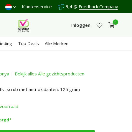
 €65
Wij scoren een
Klantenservice
9,4
/10 in 3300+ reviews
9,4
@
Feedback Company
0
Inloggen
ieding
Top Deals
Alle Merken
Sonya
Bekijk alles Alle gezichtsproducten
Account aanmaken
Account aanmaken
ts- scrub met anti-oxidanten, 125 gram
voorraad
orgd*