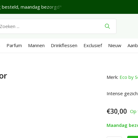
gd*
Fijne Zaterdag.
Verzenden €4,95 (NL)
Gratis
vanaf
n
Parfum
Mannen
Drinkflessen
Exclusief
Nieuw
Aanb
or
Merk:
Eco by 
Intense gezich
€30,00
Op 
Maandag bez