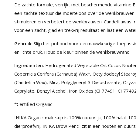
De zachte formule, verrijkt met beschermende vitamine E
een zachte textuur die moeiteloos over de wenkbrauwen gl
stimuleren en verbetert de wenkbrauwen. Candelillawas, r
voor een zacht, glad en trekvrij resultaat en laat een wate
Gebruik:
Slijp het potlood voor een nauwkeurige toepassi
en lichte druk. Houd de kleur binnen de wenkbrauwrand.
Ingrediënten:
Hydrogenated Vegetable Oil, Cocos Nucifera
Copernicia Cerifera (Carnauba) Wax*, Octyldodecyl Stearoy
(Candelilla Wax), Mica, Polyglyceryl-3 Diisostearate, Oryza
Caprylate, Benzyl Alcohol, Iron Oxides (CI 77491, CI 77492
*Certified Organic
INIKA Organic make-up is 100% natuurlijk, 100% halal, 100%
dierproefvrij. INIKA Brow Pencil zit in een houten en duu