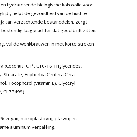
 en hydraterende biologische kokosolie voor
ijdt, helpt de gezondheid van de huid te
ijk aan verzachtende bestanddelen, zorgt
rbestendig laagje achter dat goed blijft zitten.
ng. Vul de wenkbrauwen in met korte streken
 (Coconut) Oil*, C10-18 Triglycerides,
l Stearate, Euphorbia Cerifera Cera
nol, Tocopherol (Vitamin E), Glyceryl
, CI 77499).
 vegan, microplasticvrij, pfasvrij en
rzame aluminium verpakking.