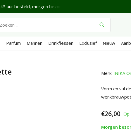
45 uur besteld, morgen bezorgd*
Fijne vrijdag.
Verze
n
Parfum
Mannen
Drinkflessen
Exclusief
Nieuw
Aanb
ette
Merk:
INIKA Or
Vorm en vul de
wenkbrauwpotl
€26,00
Op 
Morgen bezo