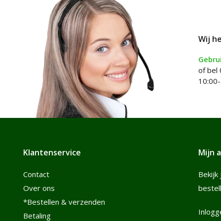
Wij h
Gebrui
of bel
10:00-
Klantenservice
Mijn 
Contact
Bekijk 
Over ons
bestel
*Bestellen & verzenden
Inlogg
Betaling