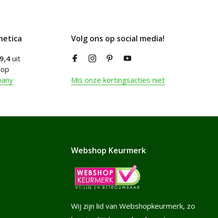
metica
Volg ons op social media!
9,4
uit
 op
pany
Mis onze kortingsacties niet
Webshop Keurmerk
Wij zijn lid van Webshopkeurmerk, zo