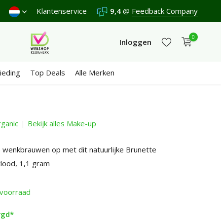
nden €4,95 (NL)
Klantenservice
Gratis
vanaf €65
9,4
@
Feedback Company
Wij scoren een
9,4
/10 in
0
Inloggen
ieding
Top Deals
Alle Merken
ganic
Bekijk alles Make-up
Account aanmaken
Account aanmaken
 wenkbrauwen op met dit natuurlijke Brunette
ood, 1,1 gram
voorraad
rgd*