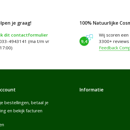
elpen je graag!
100% Natuurlijke Cos
k dit contactformulier
Wij scoren een
 033-4943141 (ma t/m vr
9,4
3300+ reviews
17:00)
Feedback Com
account
Informatie
je bestellingen, betaal je
ling en bekijk facturen
en