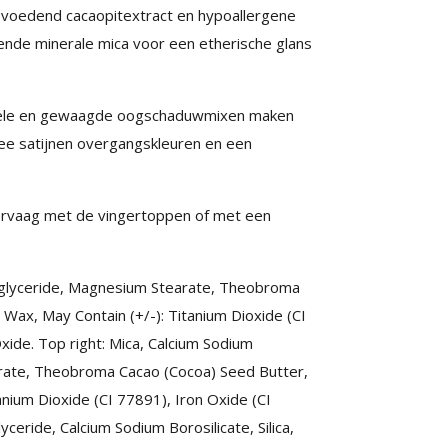
en voedend cacaopitextract en hypoallergene
tende minerale mica voor een etherische glans
tiele en gewaagde oogschaduwmixen maken
ee satijnen overgangskleuren en een
rvaag met de vingertoppen of met een
Triglyceride, Magnesium Stearate, Theobroma
 Wax, May Contain (+/-): Titanium Dioxide (CI
xide. Top right: Mica, Calcium Sodium
earate, Theobroma Cacao (Cocoa) Seed Butter,
anium Dioxide (CI 77891), Iron Oxide (CI
yceride, Calcium Sodium Borosilicate, Silica,