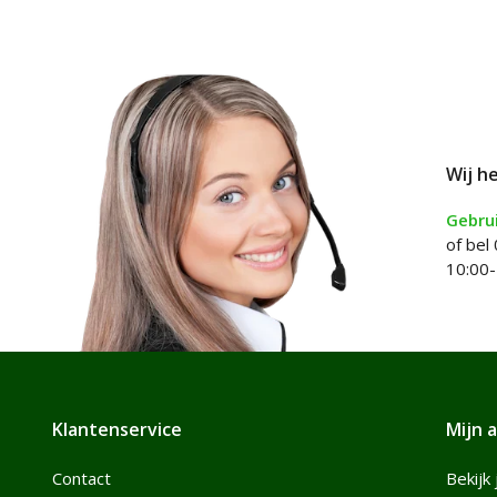
Wij h
Gebrui
of bel
10:00-
Klantenservice
Mijn 
Contact
Bekijk 