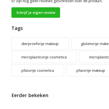
Er zijn nog geen reviews geschreven over dit product..
Schrijf je eigen review
Tags
dierproefvrije makeup
glutenvrije mak
microplasticvrije cosmetica
microplasti
pfasvrije cosmetica
pfasvrije makeup
Eerder bekeken