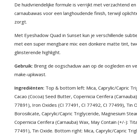
De huidvriendelijke formule is verrijkt met verzachtend 
carnaubawas voor een langhoudende finish, terwijl oplich
zorgt.
Met Eyeshadow Quad in Sunset kun je verschillende sub
met een super mengbare mix: een donkere matte tint, tw
glinsterende highlight.
Gebruik:
Breng de oogschaduw aan op de oogleden en ve
make-upkwast.
Ingrediënten:
Top & bottom left: Mica, Caprylic/Capric 
Cacao (Cocoa) Seed Butter, Copernicia Cerifera (Carnauba)
77891), Iron Oxides (CI 77491, CI 77492, CI 77499), Tin O
Borosilicate, Caprylic/Capric Triglyceride, Magnesium St
Copernicia Cerifera (Carnauba) Wax, May Contain (+/-): Tit
77491), Tin Oxide. Bottom right: Mica, Caprylic/Capric Trigl