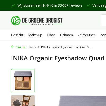
 €65
Wij scoren een
9,4
/10 in 3300+ reviews
Vandaag
Gezicht
Make-up
Haar
Lichaam
Zelfbruiner
Zo
Terug
Home
INIKA Organic Eyeshadow Quad S...
INIKA Organic Eyeshadow Quad