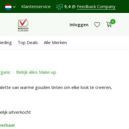
n €4,95 (NL)
Klantenservice
Gratis
vanaf €65
9,4
@
Wij scoren een
Feedback Company
9,4
/10 in 3
0
Inloggen
ieding
Top Deals
Alle Merken
ganic
Bekijk alles Make-up
Account aanmaken
Account aanmaken
ette van warme gouden tinten om elke look te creëren,
elijk uitverkocht
verbaar