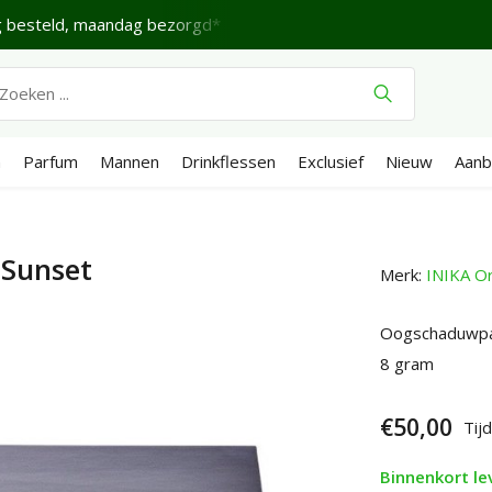
 besteld, maandag bezorgd*
Fijne Zaterdag.
Verzende
n
Parfum
Mannen
Drinkflessen
Exclusief
Nieuw
Aanb
 Sunset
Merk:
INIKA Or
Oogschaduwpal
8 gram
€50,00
Tijd
Binnenkort le