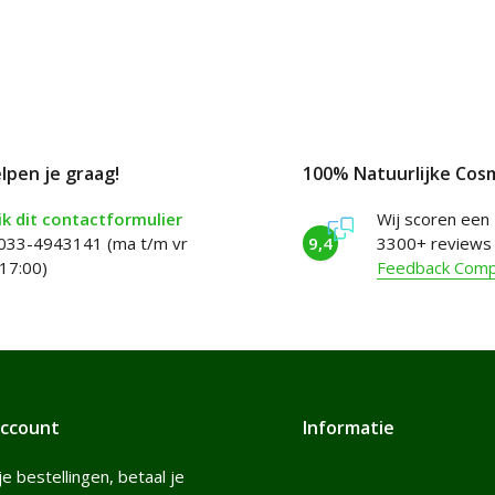
elpen je graag!
100% Natuurlijke Cos
k dit contactformulier
Wij scoren een
 033-4943141 (ma t/m vr
9,4
3300+ reviews
17:00)
Feedback Com
account
Informatie
je bestellingen, betaal je