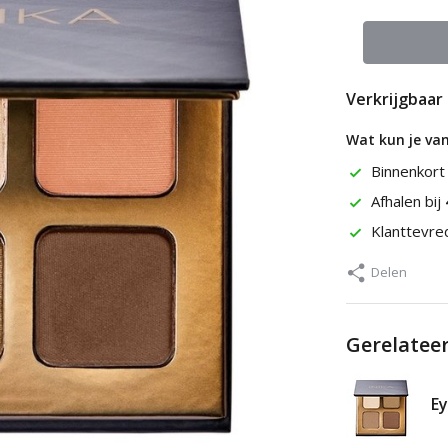
Verkrijgbaar 
Wat kun je va
Binnenkort
Afhalen bij
Klanttevr
Delen
Gerelatee
E