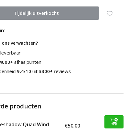
Tijdelijk uitverkocht
in:
n ons verwachten?
 leverbaar
4000+
afhaalpunten
edenheid
9,4/10
uit
3300+
reviews
rde producten
yeshadow Quad Wind
€50,00