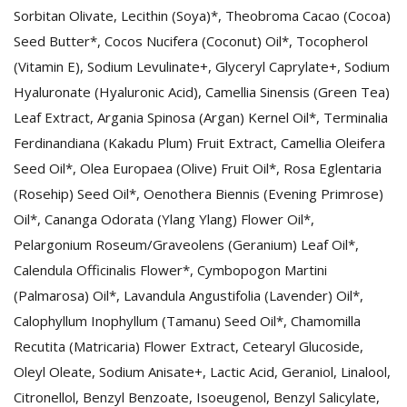
Sorbitan Olivate, Lecithin (Soya)*, Theobroma Cacao (Cocoa)
Seed Butter*, Cocos Nucifera (Coconut) Oil*, Tocopherol
(Vitamin E), Sodium Levulinate+, Glyceryl Caprylate+, Sodium
Hyaluronate (Hyaluronic Acid), Camellia Sinensis (Green Tea)
Leaf Extract, Argania Spinosa (Argan) Kernel Oil*, Terminalia
Ferdinandiana (Kakadu Plum) Fruit Extract, Camellia Oleifera
Seed Oil*, Olea Europaea (Olive) Fruit Oil*, Rosa Eglentaria
(Rosehip) Seed Oil*, Oenothera Biennis (Evening Primrose)
Oil*, Cananga Odorata (Ylang Ylang) Flower Oil*,
Pelargonium Roseum/Graveolens (Geranium) Leaf Oil*,
Calendula Officinalis Flower*, Cymbopogon Martini
(Palmarosa) Oil*, Lavandula Angustifolia (Lavender) Oil*,
Calophyllum Inophyllum (Tamanu) Seed Oil*, Chamomilla
Recutita (Matricaria) Flower Extract, Cetearyl Glucoside,
Oleyl Oleate, Sodium Anisate+, Lactic Acid, Geraniol, Linalool,
Citronellol, Benzyl Benzoate, Isoeugenol, Benzyl Salicylate,