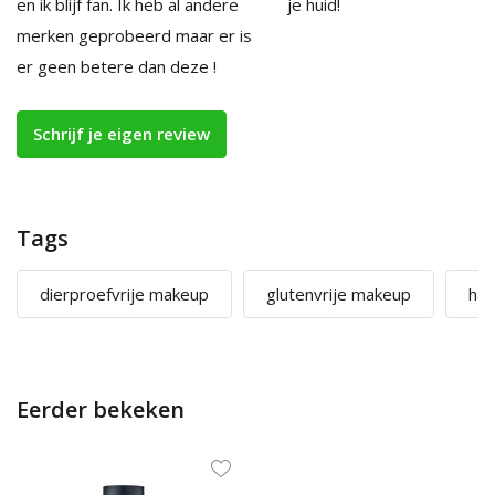
en ik blijf fan. Ik heb al andere
je huid!
merken geprobeerd maar er is
er geen betere dan deze !
Schrijf je eigen review
Tags
dierproefvrije makeup
glutenvrije makeup
hal
Eerder bekeken