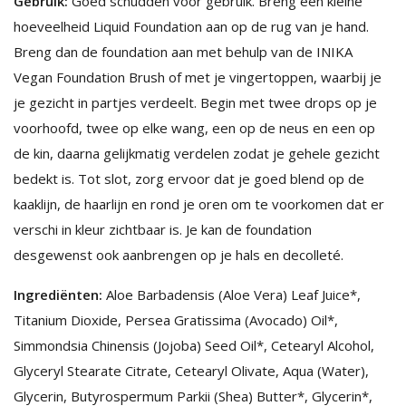
Gebruik:
Goed schudden voor gebruik. Breng een kleine
hoeveelheid Liquid Foundation aan op de rug van je hand.
Breng dan de foundation aan met behulp van de INIKA
Vegan Foundation Brush of met je vingertoppen, waarbij je
je gezicht in partjes verdeelt. Begin met twee drops op je
voorhoofd, twee op elke wang, een op de neus en een op
de kin, daarna gelijkmatig verdelen zodat je gehele gezicht
bedekt is. Tot slot, zorg ervoor dat je goed blend op de
kaaklijn, de haarlijn en rond je oren om te voorkomen dat er
verschi in kleur zichtbaar is. Je kan de foundation
desgewenst ook aanbrengen op je hals en decolleté.
Ingrediënten:
Aloe Barbadensis (Aloe Vera) Leaf Juice*,
Titanium Dioxide, Persea Gratissima (Avocado) Oil*,
Simmondsia Chinensis (Jojoba) Seed Oil*, Cetearyl Alcohol,
Glyceryl Stearate Citrate, Cetearyl Olivate, Aqua (Water),
Glycerin, Butyrospermum Parkii (Shea) Butter*, Glycerin*,