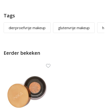
Tags
dierproefvrije makeup
glutenvrije makeup
hal
Eerder bekeken