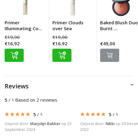
Primer
Primer Clouds
Baked Blush Duo
Illuminating Co...
over Sea
Burnt ...
€19,90
€19,90
€16,92
€16,92
€49,00
Reviews
5
/
Based on 2 reviews
5
5
/
5
/
5
5
Gepost door:
Marjolijn Bakker
op 23
Gepost door:
Nikki
op 29 Dece
September 2024
2022