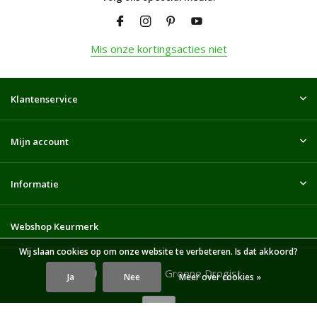
Mis onze kortingsacties niet
Klantenservice
Mijn account
Informatie
Webshop Keurmerk
Wij slaan cookies op om onze website te verbeteren. Is dat akkoord?
© 2026 De Groene Drogist
Ja
Nee
Meer over cookies »