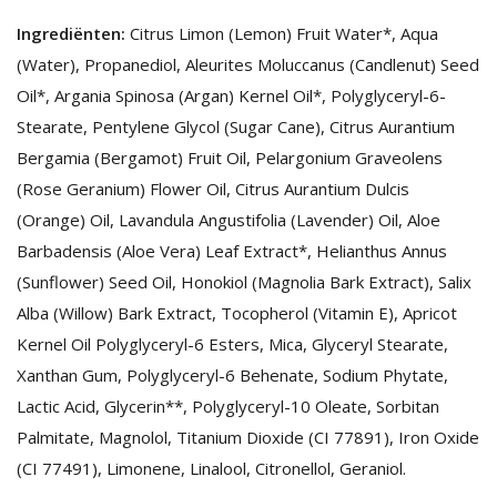
Ingrediënten:
Citrus Limon (Lemon) Fruit Water*, Aqua
(Water), Propanediol, Aleurites Moluccanus (Candlenut) Seed
Oil*, Argania Spinosa (Argan) Kernel Oil*, Polyglyceryl-6-
Stearate, Pentylene Glycol (Sugar Cane), Citrus Aurantium
Bergamia (Bergamot) Fruit Oil, Pelargonium Graveolens
(Rose Geranium) Flower Oil, Citrus Aurantium Dulcis
(Orange) Oil, Lavandula Angustifolia (Lavender) Oil, Aloe
Barbadensis (Aloe Vera) Leaf Extract*, Helianthus Annus
(Sunflower) Seed Oil, Honokiol (Magnolia Bark Extract), Salix
Alba (Willow) Bark Extract, Tocopherol (Vitamin E), Apricot
Kernel Oil Polyglyceryl-6 Esters, Mica, Glyceryl Stearate,
Xanthan Gum, Polyglyceryl-6 Behenate, Sodium Phytate,
Lactic Acid, Glycerin**, Polyglyceryl-10 Oleate, Sorbitan
Palmitate, Magnolol, Titanium Dioxide (CI 77891), Iron Oxide
(CI 77491), Limonene, Linalool, Citronellol, Geraniol.