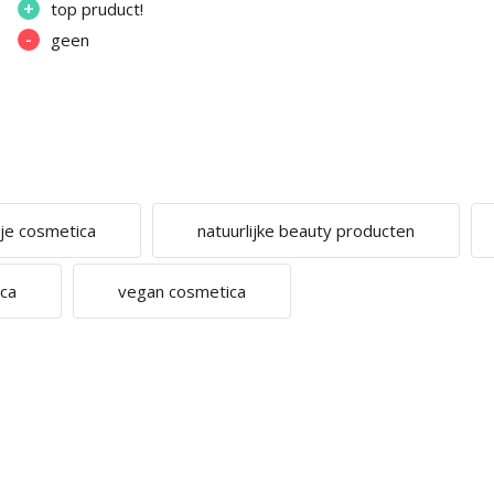
+
top pruduct!
-
geen
ije cosmetica
natuurlijke beauty producten
ica
vegan cosmetica