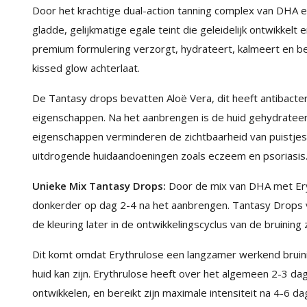
Door het krachtige dual-action tanning complex van DHA 
gladde, gelijkmatige egale teint die geleidelijk ontwikkel
premium formulering verzorgt, hydrateert, kalmeert en be
kissed glow achterlaat.
De Tantasy drops bevatten Aloë Vera, dit heeft antibacte
eigenschappen. Na het aanbrengen is de huid gehydrate
eigenschappen verminderen de zichtbaarheid van puistjes 
uitdrogende huidaandoeningen zoals eczeem en psoriasis
Unieke Mix Tantasy Drops:
Door de mix van DHA met Eryt
donkerder op dag 2-4 na het aanbrengen. Tantasy Drops v
de kleuring later in de ontwikkelingscyclus van de bruining 
Dit komt omdat Erythrulose een langzamer werkend bruini
huid kan zijn. Erythrulose heeft over het algemeen 2-3 d
ontwikkelen, en bereikt zijn maximale intensiteit na 4-6 da