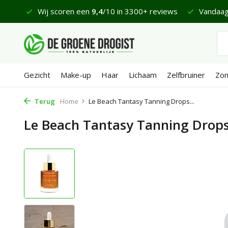
 €65
Wij scoren een
9,4
/10 in 3300+ reviews
Vandaag
Gezicht
Make-up
Haar
Lichaam
Zelfbruiner
Zo
Terug
Home
Le Beach Tantasy Tanning Drops...
Le Beach Tantasy Tanning Drops