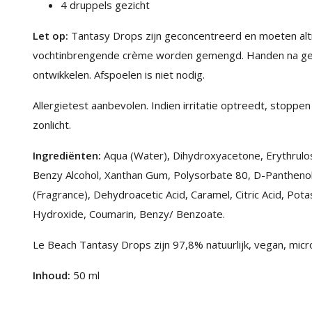
4 druppels gezicht
Let op:
Tantasy Drops zijn geconcentreerd en moeten alti
vochtinbrengende crème worden gemengd. Handen na gebru
ontwikkelen. Afspoelen is niet nodig.
Allergietest aanbevolen. Indien irritatie optreedt, stopp
zonlicht.
Ingrediënten:
Aqua (Water), Dihydroxyacetone, Erythrulos
Benzy Alcohol, Xanthan Gum, Polysorbate 80, D-Panthenol
(Fragrance), Dehydroacetic Acid, Caramel, Citric Acid, P
Hydroxide, Coumarin, Benzy/ Benzoate.
Le Beach Tantasy Drops zijn 97,8% natuurlijk, vegan, micropl
Inhoud:
50 ml