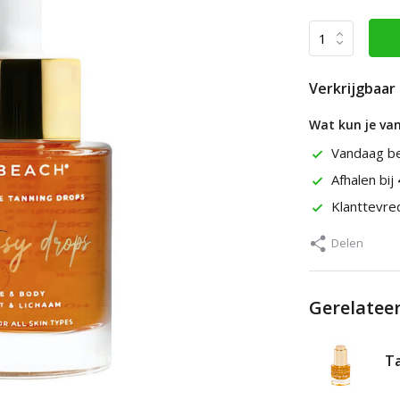
Verkrijgbaar 
Wat kun je va
Vandaag b
Afhalen bij
Klanttevr
Delen
Gerelatee
Ta