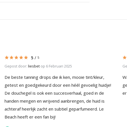
5
/
5
Gepost door:
liesbet
op 6 Februari 2025
Ge
De beste tanning drops die ik ken, mooie tint/kleur,
Wa
getest en goedgekeurd door een héél gevoelig huidje!
ge
De douchegel is ook een succesverhaal, goed in de
er
handen mengen en wrijvend aanbrengen, de huid is
achteraf heerlijk zacht en subtiel geparfumeerd. Le
Beach heeft er een fan bij!