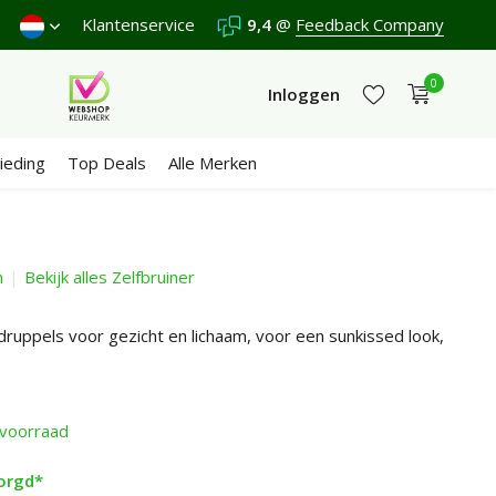
n €4,95 (NL)
Klantenservice
Gratis
vanaf €65
9,4
@
Wij scoren een
Feedback Company
9,4
/10 in 3
0
Inloggen
ieding
Top Deals
Alle Merken
h
Bekijk alles Zelfbruiner
Account aanmaken
Account aanmaken
druppels voor gezicht en lichaam, voor een sunkissed look,
voorraad
orgd*