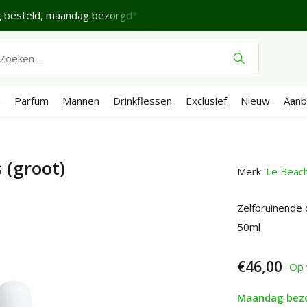
 besteld, maandag bezorgd*
Fijne Zaterdag.
Verzende
n
Parfum
Mannen
Drinkflessen
Exclusief
Nieuw
Aanb
 (groot)
Merk:
Le Beac
Zelfbruinende 
50ml
€46,00
Op 
Maandag bez