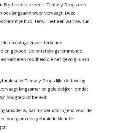
en Erythrulose, creëert Tantasy Drops een
t en ook langzaam weer vervaagt. Deze
schermt je huid, terwijl het een warme, sun-
riële en collageenversterkende
erd en gevoed. De ontstekingsremmende
en kalmeren roodheid die het gevolg is van
.
hrulose in Tantasy Drops lijkt de tanning
ervaagt langzamer en geleidelijker, omdat
zijn hoogtepunt bereikt.
ngsmiddel is, dat minder uitdrogend voor de
agen nodig om een gebruinde kleur te
gen.