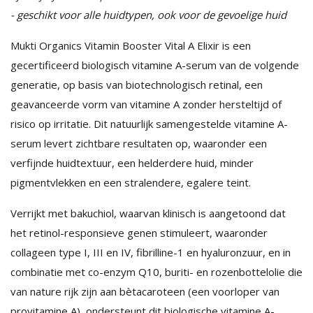
- geschikt voor alle huidtypen, ook voor de gevoelige huid
Mukti Organics Vitamin Booster Vital A Elixir is een
gecertificeerd biologisch vitamine A-serum van de volgende
generatie, op basis van biotechnologisch retinal, een
geavanceerde vorm van vitamine A zonder hersteltijd of
risico op irritatie. Dit natuurlijk samengestelde vitamine A-
serum levert zichtbare resultaten op, waaronder een
verfijnde huidtextuur, een helderdere huid, minder
pigmentvlekken en een stralendere, egalere teint.
Verrijkt met bakuchiol, waarvan klinisch is aangetoond dat
het retinol-responsieve genen stimuleert, waaronder
collageen type I, III en IV, fibrilline-1 en hyaluronzuur, en in
combinatie met co-enzym Q10, buriti- en rozenbottelolie die
van nature rijk zijn aan bètacaroteen (een voorloper van
provitamine A), ondersteunt dit biologische vitamine A-