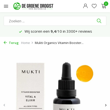
0
ws
Voor 23:45 uur besteld, morgen bezorgd
Terug
Home
Mukti Organics Vitamin Booster...