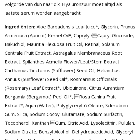
volgorde van dun naar dik. Hyaluronzuur moet altijd als
laatste serum worden aangebracht.
Ingrediënten:
Aloe Barbadensis Leaf Juice*, Glycerin, Prunus
Armeniaca (Apricot) Kernel Oil*, Caprylyl/Capryl Glucoside,
Bakuchiol, Mauritia Flexuosa Fruit Oil, Retinal, Solanum
Centrale Fruit Extract, Astragalus Membranaceus Root
Extract, Spilanthes Acmella Flower/Leaf/Stem Extract,
Carthamus Tinctorius (Safflower) Seed Oil, Helianthus
Annuus (Sunflower) Seed Oil*, Rosmarinus Officinalis
(Rosemary) Leaf Extract*, Ubiquinone, Citrus Aurantium
Bergamia (Bergamot) Peel Oil*, Rosa Canina Fruit
Extract*, Aqua (Water), Polyglyceryl-6 Oleate, Sclerotium
Gum, Silica, Sodium Cocoyl Glutamate, Sodium Surfactin,
Tocopherol, Xanthan Gum, Citric Acid, Lysolecithin, Pullulan,
Sodium Citrate, Benzyl Alcohol, Dehydroacetic Acid, Glyceryl