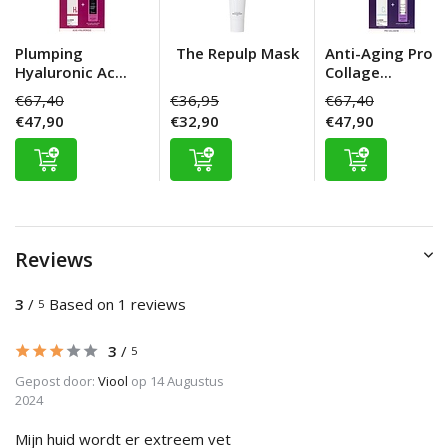
Plumping
The Repulp Mask
Anti-Aging Pro
Hyaluronic Ac...
Collage...
€67,40
€36,95
€67,40
€47,90
€32,90
€47,90
Reviews
3
/
Based on 1 reviews
5
3
/
5
Gepost door:
Viool
op 14 Augustus
2024
Mijn huid wordt er extreem vet