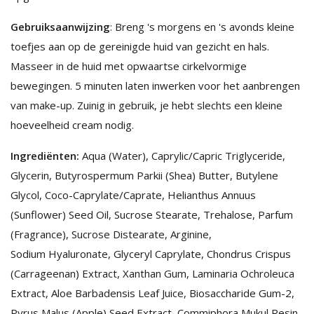
Gebruiksaanwijzing
: Breng 's morgens en 's avonds kleine
toefjes aan op de gereinigde huid van gezicht en hals.
Masseer in de huid met opwaartse cirkelvormige
bewegingen. 5 minuten laten inwerken voor het aanbrengen
van make-up. Zuinig in gebruik, je hebt slechts een kleine
hoeveelheid cream nodig.
Ingrediënten:
Aqua (Water), Caprylic/Capric Triglyceride,
Glycerin, Butyrospermum Parkii (Shea) Butter, Butylene
Glycol, Coco-Caprylate/Caprate, Helianthus Annuus
(Sunflower) Seed Oil, Sucrose Stearate, Trehalose, Parfum
(Fragrance), Sucrose Distearate, Arginine,
Sodium Hyaluronate, Glyceryl Caprylate, Chondrus Crispus
(Carrageenan) Extract, Xanthan Gum, Laminaria Ochroleuca
Extract, Aloe Barbadensis Leaf Juice, Biosaccharide Gum-2,
Pyrus Malus (Apple) Seed Extract, Commiphora Mukul Resin