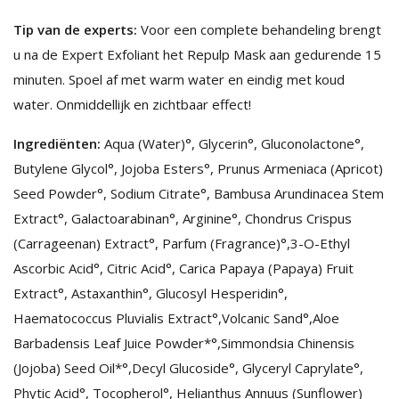
Tip van de experts:
Voor een complete behandeling brengt
u na de Expert Exfoliant het Repulp Mask aan gedurende 15
minuten. Spoel af met warm water en eindig met koud
water. Onmiddellijk en zichtbaar effect!
Ingrediënten:
Aqua (Water)°, Glycerin°, Gluconolactone°,
Butylene Glycol°, Jojoba Esters°, Prunus Armeniaca (Apricot)
Seed Powder°, Sodium Citrate°, Bambusa Arundinacea Stem
Extract°, Galactoarabinan°, Arginine°, Chondrus Crispus
(Carrageenan) Extract°, Parfum (Fragrance)°,3-O-Ethyl
Ascorbic Acid°, Citric Acid°, Carica Papaya (Papaya) Fruit
Extract°, Astaxanthin°, Glucosyl Hesperidin°,
Haematococcus Pluvialis Extract°,Volcanic Sand°,Aloe
Barbadensis Leaf Juice Powder*°,Simmondsia Chinensis
(Jojoba) Seed Oil*°,Decyl Glucoside°, Glyceryl Caprylate°,
Phytic Acid°, Tocopherol°, Helianthus Annuus (Sunflower)